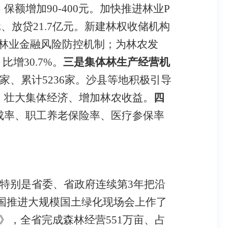
、保额增加
90-400
元。加快推进林业
P
元、放贷
21.7
亿元。新建林权收储机构
的林业金融风险防控机制
；为林农发
、比增
30.7%
。
三是集体林
生产经营机
家、累计
5236
家。沙县等地积极
引导
，壮大集体经济、增加林农收益。
四
成率、职工养老保险率、医疗参保率
特别是省委、省政府连续第
3
年把沿
国推进大规模国土绿化现场会上作了
》，全省完成森林经营
551
万亩、占