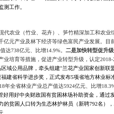
监测工作。
现代农业（竹业、花卉）、笋竹精深加工和农业
千亿元产业及林下经济等绿色富民产业发展。目
产值达
738
亿元、比增
14.9%
。
二是加快转型促升级
产业培育等措施，促进产业转型升级，认定
2018-
区域公用品牌，牵头组建"兰花产业国家创新联盟
获福建省科学进步奖，正式发布
5
项省地方林业标
18
年全省林业产业总产值达
5924
亿元、比增
18.3
管好用好中央财政国有贫困林场补助资金，通过
力的贫困人口转为生态林护林员（
新聘
792
名），
元。