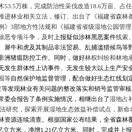
木
53.5
万株，完成防治性采伐改造
18.6
万亩、占任
推进林业相关立法，修订、出台了《福建省森林
例》
3
部地方性法规和《福建省省级湿地公园管理
除恶专项斗争，及时
上报疑似涉林黑恶案件
线索
、犀牛和虎及其制品非法贸易、乱捕滥猎候鸟等
非洲猪瘟防控工作。
同时，做好
林权纠纷和林地
无发生群体性上访事件、无发生较大以上生产安
园等
自然保护地监督管理，配合做好生态红线划
查等发现林业有关问题的整改落实和销号监管审核
常委会报告了条例实施情况，相继出台了
湿地占
法研究，探索开展湿地生态效益补偿试点，新命
林资源连续清查。根据国家公布结果，全省森林
亿立方米，净增
1.21
亿立方米。同时，完成并上报