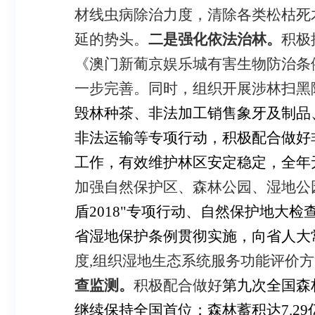
材线虫病除治力度，清除各类松枯死
延的势头。
二是强化依法治林。
积极
《澳门新葡京娱乐城有害生物防治条
一步完善。同时，组织开展涉林扫黑
毁林种
茶、非法加工销售象牙及制品
非法运输等
专项行动
，积极配合做好
工作，有效维护林区安定稳定
，全年
加强自然保护区、森林公园、湿地公
盾
2018
"专项行动、自然保护地大检
省湿地保护条例贯彻实施，向省人大
度
,
组织湿地生态系统服务功能评价方
查监测。
积极配合做好
第九次全国森
继续保持全国首位；森林蓄积达
7.29