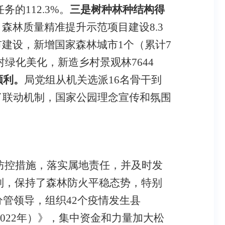
任务的
112.3%
。
三是
树种林种结构得
、森林质量精准提升示范项目建设
8.3
市建设，新增国家森林城市
1
个（累计
7
村绿化美化，新造乡村景观林
7644
顺利。
局党组从机关选派
16
名骨干到
了联动机制，国家公园理念宣传和氛围
。
防控措施，落实属地责任，并及时发
制，保持了森林防火平稳态势，特别
分管领导，组织
42
个疫情发生县
022
年）》，集中资金和力量加大松