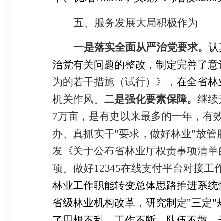
五、服务发展大局积极作为
一是落实全面从严治党要求。
认
治党有关问题的整改，制定完善了意
为的若干措施（试行）》，
在全省林
机关作风。
二是
强化要素保障。
继续
7
万亩，是有史以来最多的一年，有效
办、真抓实干"要求，做好林业"放管
发《关于公布省林业厅权责事项清单
项。做好
12345
在线支付平台对接工
林业工作职能转变总体思路推进系统
省级林业机构改革，研究制定"三定
了思想不乱、工作不断、队伍不散、