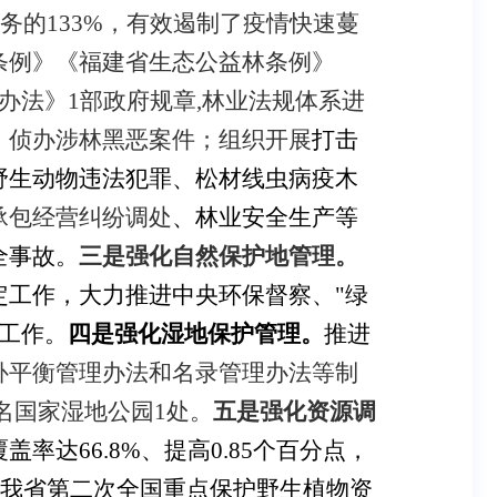
务的
133%
，有效遏制了疫情快速蔓
条例》
《福建省生态公益林条例》
办法》
1
部政府规章
,
林业法规体系进
、侦办
涉林黑恶案件；组织开展
打击
野生动物违法犯罪、松材
线虫病疫木
承包经营纠纷调处
、林业安全生产等
全事故。
三是强化自然保护地管理。
定工作，大力推进中央环保督察、"绿
工作。
四是强化湿地保护管理。
推进
补平衡管理办法和名录管理办法等制
名国家湿地公园
1
处。
五是强化资源调
覆盖率达
66.8%
、提高
0.85
个百分点，
我省第二次全国重点保护野生植物资