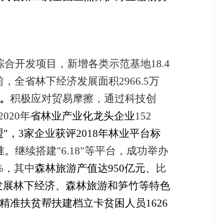
综合开发项目，新增各类示范基地
18.4
前，全省林下经济发展面积
2966.5
万
。
积极应对贸易摩擦，通过科技创
2020
年
省林业产业化龙头企业
152
"，
3
家企业获评
2018
年林业平台标
准。
继续搭建"
6.18
"等平台，成功举办
%
，其中
森林旅游产值达
950
亿元、
比
发展林下经济、森林旅游和笋竹等特色
精准扶贫帮扶建档立卡贫困人员
1626