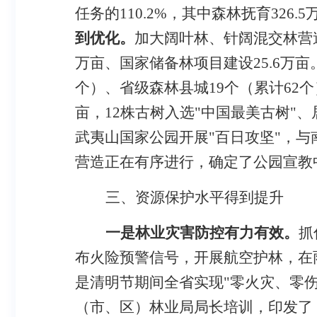
任务的
110.2%
，其中森林抚育
326.5
到优化。
加大阔叶林、针阔混交林营
万亩、国家储备林项目建设
25.6
万亩
个）、省级森林县城
19
个（累计
62
个
亩，
12
株古树入选"中国最美古树"、
武夷山国家公园开展"百日攻坚"，
营造正在有序进行，确定了公园宣教
三、资源保护水平得到提升
一是林业灾害防控有力有效。
抓
布火险预警信号，开展航空护林，在
是清明节期间全省实现"零火灾、零
（市、区）林业局局长培训，印发了