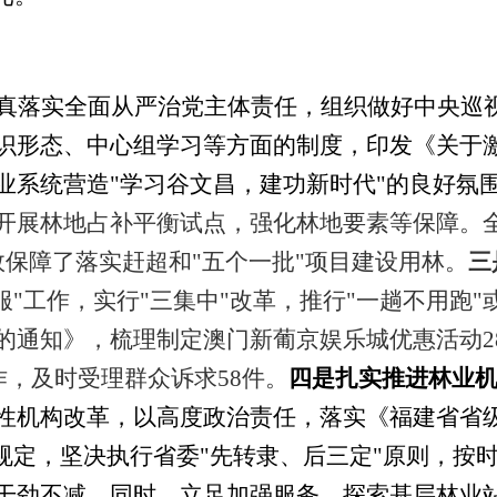
真落实全面从严治党主体责任，组织做好中央巡
识形态、中心组学习等方面的制度，印发《关于
业系统营造"学习谷文昌，建功新时代"的良好氛
开展林地占补平衡试点，强化林地要素等保障。
保障了落实赶超和"五个一批"项目建设用林。
三
服"工作，实行"三集中"改革，推行"一趟不用跑"
的通知》，梳理制定澳门新葡京娱乐城优惠活动
2
作，及时受理群众诉求
58
件。
四是扎实推进林业
性机构改革，以高度政治责任，落实《福建省省
"规定，坚决执行省委"先转隶、后三定"原则，按
干劲不减。同时，立足加强服务，探索基层林业