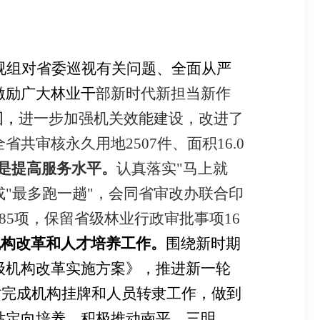
视组对省委巡视有关问题、全面从严
激励广大林业干
部新时代新担当新作
围，
进一步加强机关效能建设，改进了
全省共审核永久用地
2507
件、面积
16.0
是提高服务水平。
认真落实"马上就
或"最多跑一趟"，会同省审改办联合印
85
项，保留省级林业行政审批事项
16
机构改革和人才培养工作。
围绕新时期
级机构改革实施方案》，推进新一轮
时完成机构挂牌和人员转隶工作，做到
站定向培养，积极推动南平、三明、