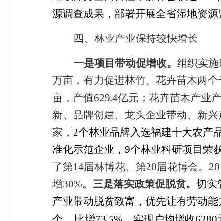
源调查成果，部署开展全省湿地资源
四、林业产业保持较快增长
一是项目带动
促增收。
组织实施
万亩，有力促进林竹、花卉苗木两个
亩，产值
629.4
亿元；花卉苗木产业
新、品牌创建、龙头企业带动、新兴
家
，
2
个林业品牌入选福建十大农产品
准化示范企业，
9
个林业科研项目荣
了第
14
届林博花、第
20
届花博会。
20
增
30%
。
三是落实政策促脱贫。
切实
产业带动脱贫致富，优先让有劳动能
、
个
比增
73.5%
，实现户均增收
6280