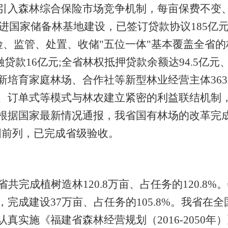
引入森林综合保险市场竞争机制，每亩保费不变
进国家储备林基地建设，
已签订贷款
协议
185
亿
险、监管、处置、收储"五位一体"基本覆盖全省
融贷款
16
亿元
;
全省林权抵押贷款余额达
94.5
亿元
新培育家庭林场、合作社等新型林业经营主体
363
、订单式等模式与林农建立紧密的利益联结机制
根据国家最新情况通报，我省国有林场的改革完
国前列，已完成省级验收。
省共完成植树造林
120.8
万亩、占任务的
120.8%
。
，完成建设
37
万亩、占任务的
105.8%
。我省在全
认真实施《福建省森林经营规划（
2016-2050
年）