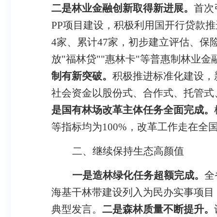
二是林业金融创新取得新进展。
首次
PP
项目建设，积极利用国开行贷款推
4
家、累计
47
家，初步
建立评估、保
放"福林贷""惠林卡"等普惠制林业金
制
有新突破。
积极推进标准化建设，
社会资金以股份式、合作式、托管式
是
国有林场改革主体任务全面完成。
等指标均为
100%
，改革工作走在全
二、继续保持生态高颜值
一是造林绿化任务超额完成。
全
海基干林带建设列入为民办实事项目
典型发言。
二是森林质量不断提升。