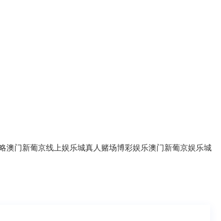
略
澳门新葡京线上娱乐城
真人赌场
博彩娱乐
澳门新葡京娱乐城