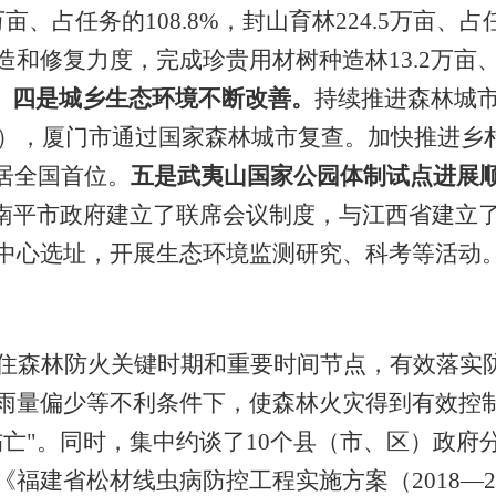
万亩、占任务的
108.8%
，封山育林
224.5
万亩、占
造和修复力度，
完成
珍贵用材树种造林
13.2
万亩
。
四是城乡生态环境不断改善。
持续推进森林城
），厦门市通过
国家森林城市复查
。加快推进乡
居全国首位。
五是武夷山国家公园体制试点进展
与南平市政府建立了联席会议制度，与江西省建立
中心选址，开展生态环境监测研究、科考等活动
住森林防火关键时期和重要时间节点，有效落实
雨量偏少等不利条件下，使森林火灾得到有效控
伤亡"。同时，集中约谈了
10
个县（市、区）政府
《福建省松材线虫病防控工程实施方案（
2018
—
2