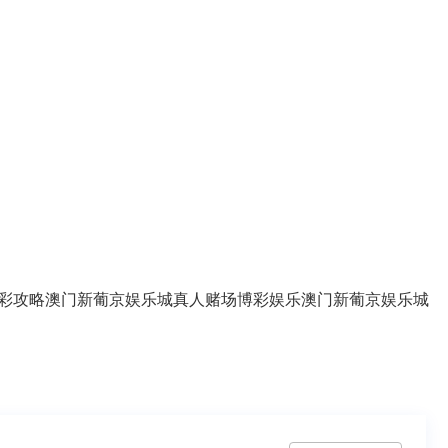
彩攻略
澳门新葡京娱乐城
真人赌场
博彩娱乐
澳门新葡京娱乐城