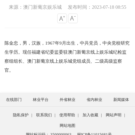
来源：澳门新葡京娱乐城
发布时间：2023-07-18 08:55
陈金忠，男，汉族，1967年9月出生，中共党员，中央党校研究
生学历。现任福建省纪委监委驻澳门新葡京线上娱乐城纪检监
察组组长、澳门新葡京线上娱乐城党组成员、二级高级监察
官。
在线部门
林业平台
外省林业
省内林业
新闻媒体
隐私保护
|
联系我们
|
使用帮助
|
加入收藏
|
网站声明
|
网站地图
网站标识码： 3500000063
闽ICP备11015681号