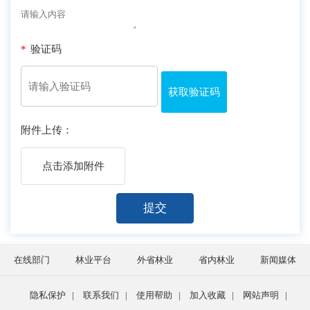
*
验证码
附件上传：
点击添加附件
提交
在线部门
林业平台
外省林业
省内林业
新闻媒体
隐私保护
|
联系我们
|
使用帮助
|
加入收藏
|
网站声明
|