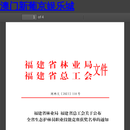
澳门新葡京娱乐城
of 4
Toggle
Find
Zoom
Zoom
Too
Sidebar
Out
In
福建省
林业局
福建省
总工会
2023
110
闽林文〔
〕
号
福建省林业局
福建省总工会关于公布
全省生态护林员职业技能竞赛获奖名单的通知