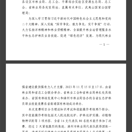
各设区市林业局、总工会，平潭综合实验区资源生态局、总工
会，省林业局各处室局站、直属有关单位，武夷山国家公园管
理局
：
为深入学习贯彻习近平新时代中国特色社会主义思想和党的
二十大精神，深入实施“深学争优、敢为争先、实干争效”行动，
大力弘扬洋林精神和林业劳模精神，
全面提升林业站管理服务水
平
和
生态护林员业务技能，促进“绿色经济”发展，为现代林业
—
1
—
2023
11
15
17
强省建设提供强有力人才支撑。
年
月
日至
日，由省
林业局和省总工会联合举办
、
省林业工会和省林业局林长处具体
承办
、
省国有林场发展中心
和
漳州市林业局协办的全省生态护林
员职业技能竞赛在省南靖国有林场成功举办。
本次竞赛项目分为理论知识考试和技能操作考核两个部分，
其中技能操作考核包括无人机巡航巡护、护林巡护实操、动植物
3
16
80
物种识别等
项内容。
全省
支代表队
名技术能手参加了决
2
赛。经过
天紧张激烈的角逐，漳州市林业局
代表队获得团体一
等奖，漳浦县绥安镇林业站护林员蔡聪杰获得个人总成绩第一名