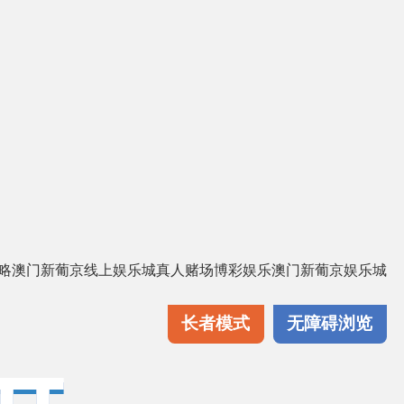
略
澳门新葡京线上娱乐城
真人赌场
博彩娱乐
澳门新葡京娱乐城
长者模式
无障碍浏览