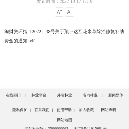
发布时间：2022-10-17 17:19
闽财资环指〔2022〕38号关于预下达互花米草除治修复补助
资金的通知.pdf
在线部门
林业平台
外省林业
省内林业
新闻媒体
隐私保护
|
联系我们
|
使用帮助
|
加入收藏
|
网站声明
|
网站地图
网站标识码： 3500000063
闽ICP备11015681号