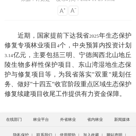
近期，国家提前下达我省
年生态保护
2025
修复专项林业项目
个，中央预算内投资计划
4
亿元，主要包括三明、宁德闽西北山地丘
3.14
陵生物多样性保护项目、东山湾湿地生态保
护与修复项目等，为我省落实"双重"规划任
务、做好"十四五"收官阶段重点区域生态保护
修复续建项目收尾工作提供有力资金保障。
在线部门
林业平台
外省林业
省内林业
新闻媒体
隐私保护
|
联系我们
|
使用帮助
|
加入收藏
|
网站声明
|