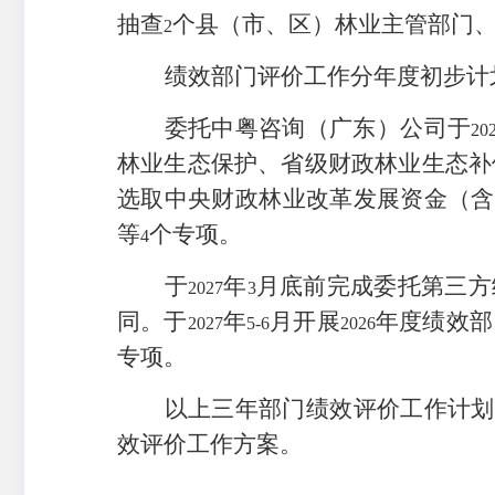
抽查
个县（市、区）林业主管部门
2
绩效部门评价工作分年度初步计
委托中粤咨询（广东）公司于
20
林业生态保护、省级财政林业生态补
选取中央财政林业改革发展资金（含
等
个专项。
4
于
年
月底前完成委托第三方
2027
3
同。于
年
月开展
年度绩效部
2027
5-6
2026
专项。
以上三年部门绩效评价工作计划
效评价工作方案。