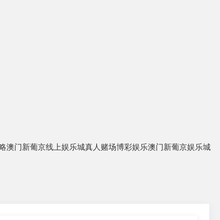
略
澳门新葡京线上娱乐城
真人赌场
博彩娱乐
澳门新葡京娱乐城