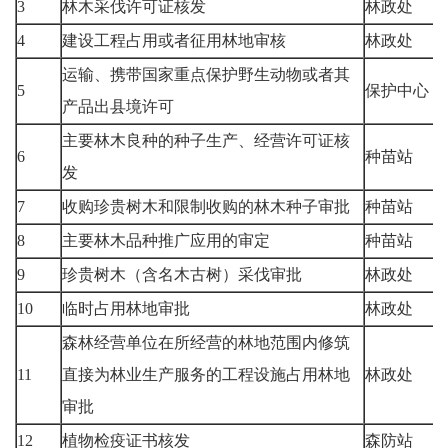
3
林木采伐许可证核发
林政处
4
建设工程占用或者征用林地审核
林政处
运输、携带国家重点保护野生动物或者其
5
保护中心
产品出县境许可
主要林木良种的种子生产、经营许可证核
6
种苗站
发
7
收购珍贵树木和限制收购的林木种子审批
种苗站
8
主要林木品种推广应用的审定
种苗站
9
珍贵树木（含名木古树）采伐审批
林政处
10
临时占用林地审批
林政处
森林经营单位在所经营的林地范围内修筑
11
直接为林业生产服务的工程设施占用林地
林政处
审批
12
植物检疫证书核发
森防站