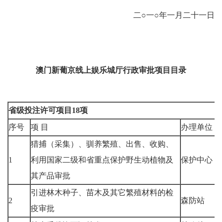
二○一○年一月二十一日
澳门新葡京线上娱乐城厅行政审批项目目录
省级投注许可项目18项
序号
项 目
办理单位
猎捕（采集）、驯养繁殖、出售、收购、
1
利用国家二级和省重点保护野生动植物及
保护中心
其产品审批
引进林木种子、苗木及其它繁殖材料的检
2
森防站
疫审批