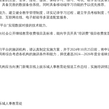
需要的注册、登录、报名、缴费、课程学习、练习、考试、教学管理及客
。具备完善的数据备份系统。同时具备移动端学习功能的予以优先推荐。
能力。建立健全教学管理制度，详实记录学习过程，建立学员考核制度，
信、互联网在线、电子邮箱等多渠道配套服务。
平台"实现数据对接的技术能力。
向社会公开继续教育收费项目及标准，能向学员开具"培训费"项目收费发
平台的施训机构，请认真制定实施方案，并于2024年10月25日前，将
将综合考虑各机构的施训条件和能力，择优遴选2024—2026年度全省
机构应当向澳门新葡京线上娱乐城人事教育处报送工作总结，实施培训情
乐城人事教育处