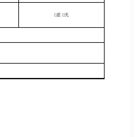
□是 □无