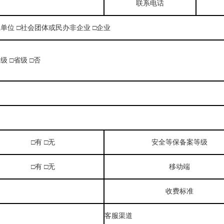
联系电话
业单位 □社会团体或民办非企业 □企业
级 □省级 □否
□有 □无
安全等保备案等级
□有 □无
移动端
收费标准
客服渠道