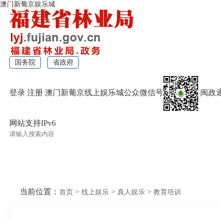
澳门新葡京娱乐城
国务院
省政府
登录
注册
澳门新葡京线上娱乐城公众微信号
闽政
网站支持IPv6
无障碍浏览
当前位置：
>
>
>
首页
线上娱乐
真人娱乐
教育培训