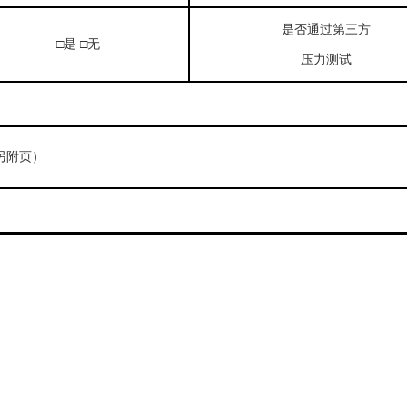
是否通过第三方
□是 □无
压力测试
另附页）