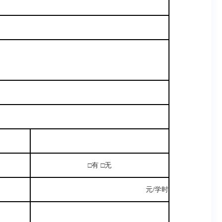
□有 □无
元/学时