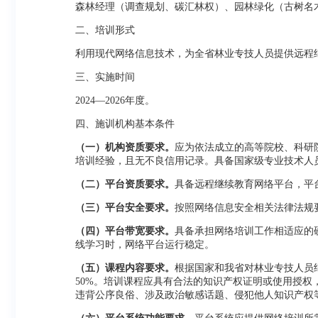
森林经理（调查规划、碳汇林权）、园林绿化（古树名
二、培训形式
利用现代网络信息技术，为全省林业专技人员提供远程
三、实施时间
2024—2026年度。
四、施训机构基本条件
（一）机构资质要求。
应为依法成立的高等院校、科研
培训经验，且无不良信用记录。具备国家级专业技术人
（二）平台资质要求。
具备远程继续教育网络平台，平
（三）平台安全要求。
按照网络信息安全相关法律法规
（四）平台带宽要求。
具备承担网络培训工作相适应的
线学习时，网络平台运行稳定。
（五）课程内容要求。
根据国家和我省对林业专技人员
50%。培训课程应具有合法的知识产权证明或使用授权
违背公序良俗、涉及政治敏感话题、侵犯他人知识产权