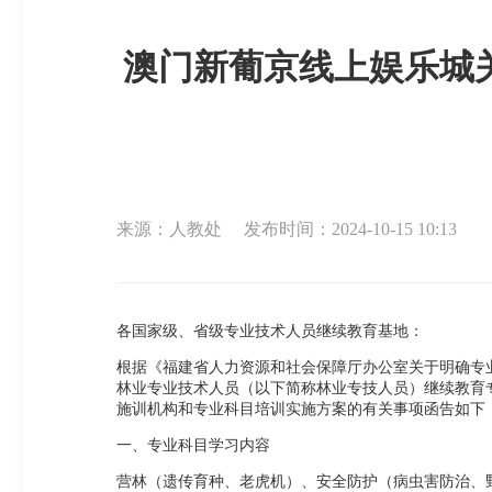
澳门新葡京线上娱乐城
来源：人教处
发布时间：2024-10-15 10:13
各国家级、省级专业技术人员继续教育基地：
根据《福建省人力资源和社会保障厅办公室关于明确专业
林业专业技术人员（以下简称林业专技人员）继续教育专
施训机构和专业科目培训实施方案的有关事项函告如下
一、专业科目学习内容
营林（遗传育种、老虎机）、安全防护（病虫害防治、