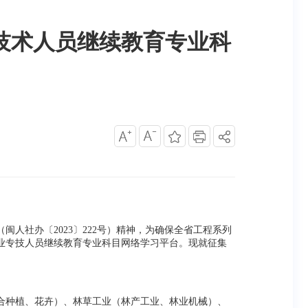
技术人员继续教育专业科
人社办〔2023〕222号）精神，为确保全省工程系列
林业专技人员继续教育专业科目网络学习平台。现就征集
合种植、花卉）、林草工业（林产工业、林业机械）、