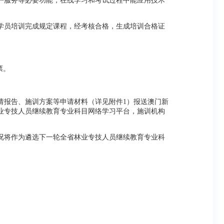
户服务等必要功能，在线学习和考试过程中能应用技术
学员培训完成规定课程，经考核合格，生成培训合格证
票。
申请报告、施训方案等申请材料（详见附件1）报送澳门新
林业专技人员继续教育专业科目网络学习平台，施训机构
况将作为遴选下一轮全省林业专技人员继续教育专业科