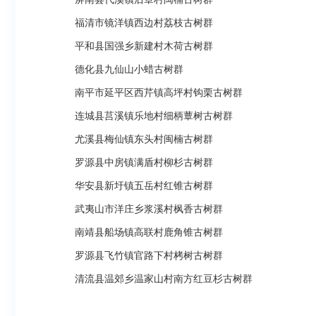
福清市镜洋镇西边村荔枝古树群
平和县国强乡新建村木荷古树群
德化县九仙山小蜡古树群
南平市延平区西芹镇高坪村钩栗古树群
连城县莒溪镇乐地村细柄蕈树古树群
尤溪县梅仙镇东头村闽楠古树群
罗源县中房镇满盾村柳杉古树群
华安县新圩镇五岳村红锥古树群
武夷山市洋庄乡浆溪村枫香古树群
南靖县船场镇高联村鹿角锥古树群
罗源县飞竹镇官路下村栲树古树群
清流县温郊乡温家山村南方红豆杉古树群