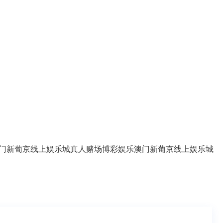
门新葡京线上娱乐城
真人赌场
博彩娱乐
澳门新葡京线上娱乐城