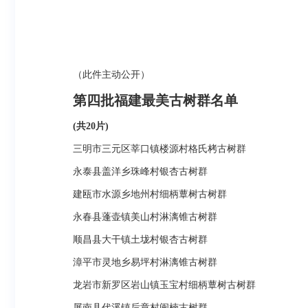
（此件主动公开）
第四批福建最美古树群名单
(
共20片)
三明市三元区莘口镇楼源村格氏栲古树群
永泰县盖洋乡珠峰村银杏古树群
建瓯市水源乡地州村细柄蕈树古树群
永春县蓬壶镇美山村淋漓锥古树群
顺昌县大干镇土垅村银杏古树群
漳平市灵地乡易坪村淋漓锥古树群
龙岩市新罗区岩山镇玉宝村细柄蕈树古树群
屏南县代溪镇后章村闽楠古树群