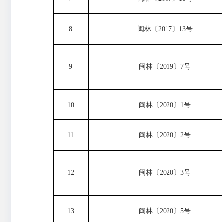
8
闽林〔2017〕13号
9
闽林〔2019〕7号
10
闽林〔2020〕1号
11
闽林〔2020〕2号
12
闽林〔2020〕3号
13
闽林〔2020〕5号