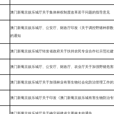
澳门新葡京娱乐城厅关于集体林权制度改革若干问题的指导意见
澳门新葡京娱乐城厅、公安厅、财政厅印发《关于调控野猪种群数
的通知
澳门新葡京娱乐城厅转发省政府关于扶持农民专业合作社示范社建
澳门新葡京娱乐城厅、公安厅、财政厅、农业厅关于加强野猪危害
澳门新葡京娱乐城厅关于加强林业有害生物社会化防治管理工作的
澳门新葡京娱乐城厅关于印发《澳门新葡京娱乐城有害生物防治专
澳门新葡京娱乐城厅关于确定福建省主要林木的通告