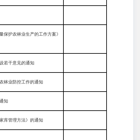
量保护农林业生产的工作方案》
设若干意见的通知
农林业防控工作的通知
通知
家库管理方法》的通知