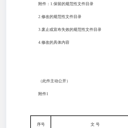
附件：1.保留的规范性文件目录
2.修改的规范性文件目录
3.废止或宣布失效的规范性文件目录
4.修改的具体内容
（此件主动公开）
附件1
序号
文 号