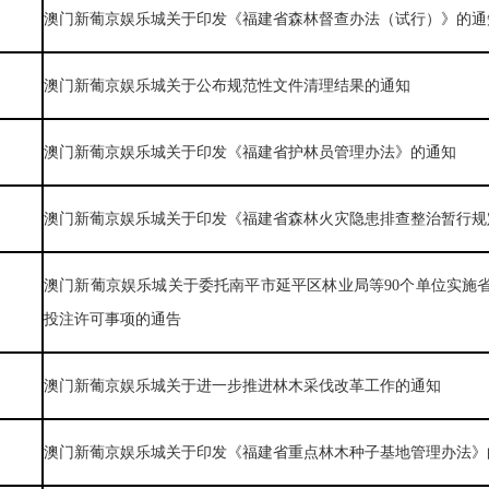
澳门新葡京娱乐城关于印发《福建省森林督查办法（试行）》的通
澳门新葡京娱乐城关于公布规范性文件清理结果的通知
澳门新葡京娱乐城关于印发《福建省护林员管理办法》的通知
澳门新葡京娱乐城关于印发《福建省森林火灾隐患排查整治暂行规
澳门新葡京娱乐城关于委托南平市延平区林业局等90个单位实施
投注许可事项的通告
澳门新葡京娱乐城关于进一步推进林木采伐改革工作的通知
澳门新葡京娱乐城关于印发《福建省重点林木种子基地管理办法》