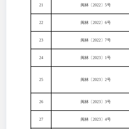
21
闽林〔2022〕5号
22
闽林〔2022〕6号
23
闽林〔2022〕7号
24
闽林〔2023〕1号
25
闽林〔2023〕2号
26
闽林〔2023〕3号
27
闽林〔2023〕4号