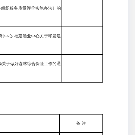
务组织服务质量评价实施办法》的
水利中心 福建渔业中心关于印发建
局关于做好森林综合保险工作的通
备 注