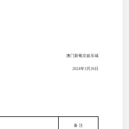
澳门新葡京娱乐城
2024年3月26日
备 注