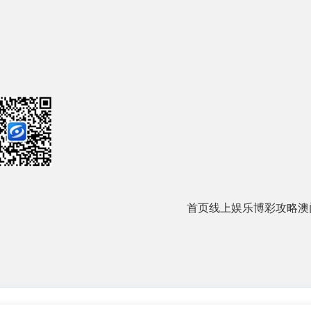
首页
线上娱乐
博彩攻略
澳