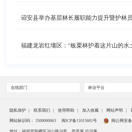
诏安县举办基层林长履职能力提升暨护林
福建龙岩红壤区："板栗林护着这片山的水
在线部门
林业平台
隐私保护
|
联系我们
|
使用帮助
|
加入收藏
|
网站声明
|
网站标识码： 3500000063
闽ICP备11015681号
闽公网安备35
地址：福州市鼓楼区冶山路10号
您是第 位访客