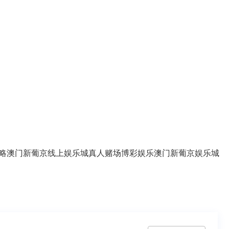
略
澳门新葡京线上娱乐城
真人赌场
博彩娱乐
澳门新葡京娱乐城