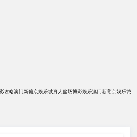
彩攻略
澳门新葡京娱乐城
真人赌场
博彩娱乐
澳门新葡京娱乐城