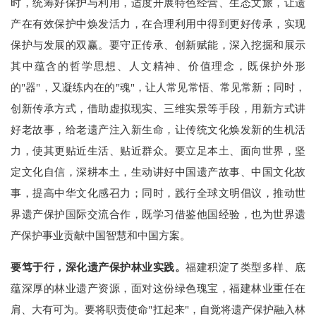
时，统筹好保护与利用，适度开展特色经营、生态文旅，让遗
产在有效保护中焕发活力，在合理利用中得到更好传承，实现
保护与发展的双赢。要守正传承、创新赋能，深入挖掘和展示
其中蕴含的哲学思想、人文精神、价值理念，既保护外形
的"器"，又凝练内在的"魂"，让人常见常悟、常见常新；同时，
创新传承方式，借助虚拟现实、三维实景等手段，用新方式讲
好老故事，给老遗产注入新生命，让传统文化焕发新的生机活
力，使其更贴近生活、贴近群众。要立足本土、面向世界，坚
定文化自信，深耕本土，生动讲好中国遗产故事、中国文化故
事，提高中华文化感召力；同时，践行全球文明倡议，推动世
界遗产保护国际交流合作，既学习借鉴他国经验，也为世界遗
产保护事业贡献中国智慧和中国方案。
要笃于行，深化遗产保护林业实践。
福建积淀了类型多样、底
蕴深厚的林业遗产资源，面对这份绿色瑰宝，福建林业重任在
肩、大有可为。要将职责使命"扛起来"，自觉将遗产保护融入林