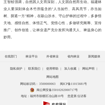
王智桢强调，自然因人文而深刻，人文因自然而生动。福建林
业人要深刻体会木竹所蕴含的"人当如竹、高风亮节，亦当如
树、荫遮一方"精神，在跋山涉水、守山护林的过程中，多参悟
天地、感悟自然、体悟正气、觉悟心性，多做研究阐释、宣传
推广、创作创造，让林业遗产充分发挥沟通天人、裨益身心的
妙用。
在线部门
林业平台
外省林业
省内林业
新闻媒体
隐私保护
|
联系我们
|
使用帮助
|
加入收藏
|
网站声明
|
网站地图
网站标识码： 3500000063
闽ICP备11015681号
闽公网安备35010202000717号
地址：福州市鼓楼区冶山路10号
您是第 位访客