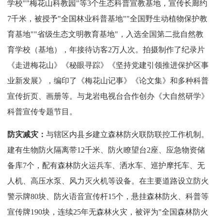
学校""梅花山科教园"等3个生态科普宣教基地，宣传长廊约
7千米，被授予"全国林业科普基地""全国野生动植物保护教
育基地""省级生态文明教育基地"，入选全国第二批自然教
育学校（基地），年接待访客2万人次。拍摄制作了纪录片
《走进梅花山》《秘眼寻踪》《坚持党建引领推进保护区事
业新发展》，编印了《梅花山记事》《论文集》和多种科普
宣传折页、画册等。与龙岩电视台合作创办《大自然研学》
科普宣传专题节目。
防灾减灾：
与辖区内县乡建立森林防火联防联控工作机制。
建有生物防火隔离带12千米、防火瞭望台2座、应急物资储
备库7个，配有森林防火运兵车、洒水车、巡护摩托车、无
人机、高压水泵、风力灭火机等设备。在主要道路设立防火
警示牌80块、防火语音宣传杆15个，悬挂森林防火、科普等
宣传牌190块，连续25年无森林火灾，被评为"全国森林防火