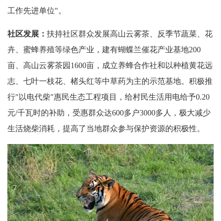
工作先进单位"。
社区发展：
扶持社区群众发展高山云雾茶、反季节蔬菜、花
卉、蜜蜂养殖等绿色产业，建有蝴蝶兰催花产业基地200
亩、高山云雾茶园1600亩，成立养蜂合作社和以种植黄花远
志、七叶一枝花、楮头红等中草药为主的示范基地。积极推
行"以电代柴"惠民生态工程项目，给村民生活用电给予0.20
元/千瓦时的补助，受惠群众达600多户3000多人，极大减少
生活烧柴消耗，提高了当地群众参与保护资源的积极性。