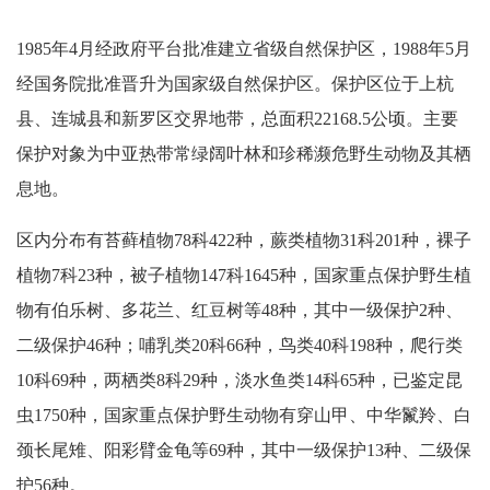
1985年4月经政府平台批准建立省级自然保护区，1988年5月
经国务院批准晋升为国家级自然保护区。保护区位于上杭
县、连城县和新罗区交界地带，总面积22168.5公顷。主要
保护对象为中亚热带常绿阔叶林和珍稀濒危野生动物及其栖
息地。
区内分布有苔藓植物78科422种，蕨类植物31科201种，裸子
植物7科23种，被子植物147科1645种，国家重点保护野生植
物有伯乐树、多花兰、红豆树等48种，其中一级保护2种、
二级保护46种；哺乳类20科66种，鸟类40科198种，爬行类
10科69种，两栖类8科29种，淡水鱼类14科65种，已鉴定昆
虫1750种，国家重点保护野生动物有穿山甲、中华鬣羚、白
颈长尾雉、阳彩臂金龟等69种，其中一级保护13种、二级保
护56种。