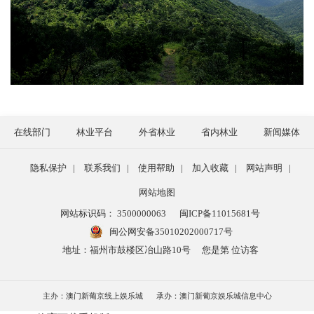
在线部门
林业平台
外省林业
省内林业
新闻媒体
隐私保护
|
联系我们
|
使用帮助
|
加入收藏
|
网站声明
|
网站地图
网站标识码： 3500000063
闽ICP备11015681号
闽公网安备35010202000717号
地址：福州市鼓楼区冶山路10号
您是第 位访客
主办：澳门新葡京线上娱乐城
承办：澳门新葡京娱乐城信息中心