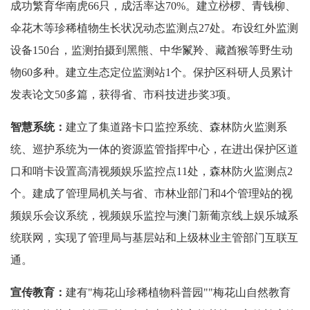
成功繁育华南虎66只，成活率达70%。建立桫椤、青钱柳、
伞花木等珍稀植物生长状况动态监测点27处。布设红外监测
设备150台，监测拍摄到黑熊、中华鬣羚、藏酋猴等野生动
物60多种。建立生态定位监测站1个。保护区科研人员累计
发表论文50多篇，获得省、市科技进步奖3项。
智慧系统：
建立了集道路卡口监控系统、森林防火监测系
统、巡护系统为一体的资源监管指挥中心，在进出保护区道
口和哨卡设置高清视频娱乐监控点11处，森林防火监测点2
个。建成了管理局机关与省、市林业部门和4个管理站的视
频娱乐会议系统，视频娱乐监控与澳门新葡京线上娱乐城系
统联网，实现了管理局与基层站和上级林业主管部门互联互
通。
宣传教育：
建有"梅花山珍稀植物科普园""梅花山自然教育