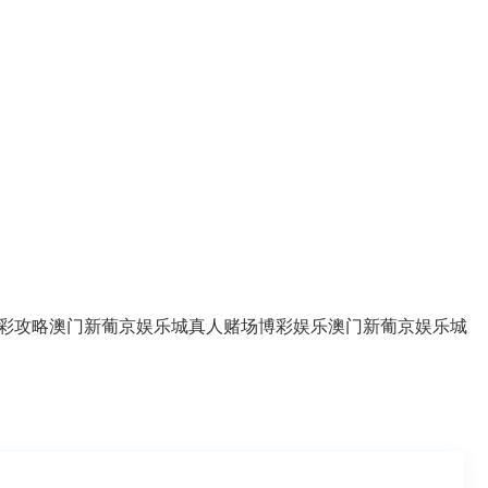
彩攻略
澳门新葡京娱乐城
真人赌场
博彩娱乐
澳门新葡京娱乐城