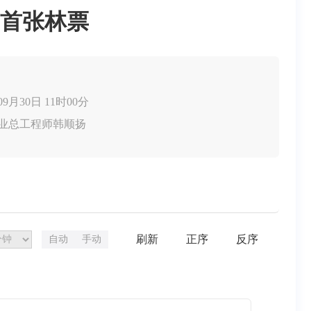
首张林票
09月30日 11时00分
林业总工程师韩顺扬
刷新
正序
反序
自动
手动