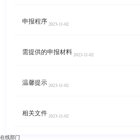
申报程序
2023-11-02
需提供的申报材料
2023-11-02
温馨提示
2023-11-02
相关文件
2023-11-02
在线部门