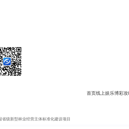
首页
线上娱乐
博彩攻
报省级新型林业经营主体标准化建设项目