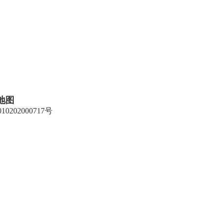
地图
0202000717号