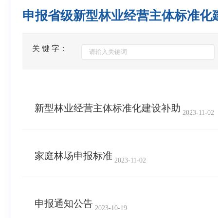
申报省级新型林业经营主体标准化
关 键 字：
新型林业经营主体标准化建设补助
2023-11-02
家庭林场申报标准
2023-11-02
申报通知公告
2023-10-19