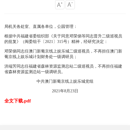
局机关各处室、直属各单位，公园管理：
根据中共福建省委组织部《关于同意邓荣俤
等
同志晋升二级巡视员
的批复》（闽委组干
〔
2021
〕
315
号
）精神，经研究决定：
邓荣俤同志任澳门新葡京线上娱乐城二级巡视员，不再担任澳门新
葡京线上娱乐城计划财务处一级调研员；
洪端芳同志任福建省森林资源监测总站二级巡视员，不再担任福建
省森林资源监测总站一级调研员。
中共澳门新葡京线上娱乐城党组
2021
年
8
月
23
日
全文下载.pdf