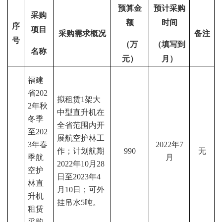
预算金
预计采购
采购
额
时间
序
项目
采购需求概况
备注
号
（万
（填写到
名称
元）
月）
福建
省
202
拟
租赁
1
架
大
2年秋
中型直升机在
冬季
全省范围内开
至202
展航空护林工
3年春
2022年7
作
；计划航期
990
无
季航
月
2022年10月28
空护
日至2023年4
林直
月10日
；
可外
升机
挂吊水
5吨
。
租赁
采购