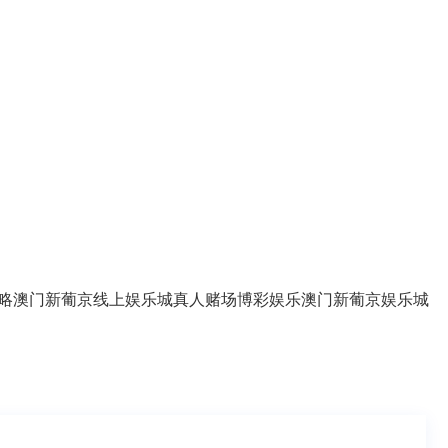
略
澳门新葡京线上娱乐城
真人赌场
博彩娱乐
澳门新葡京娱乐城