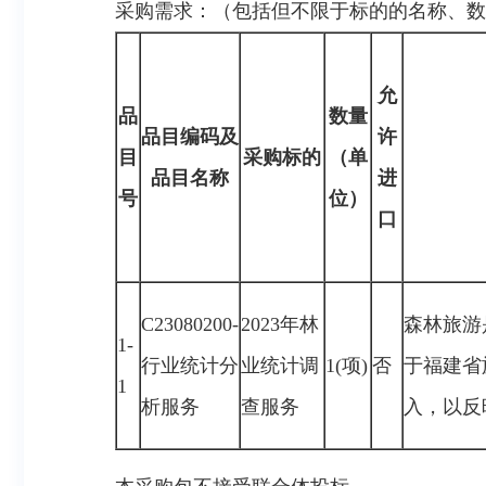
采购需求：（包括但不限于标的的名称、数
允
品
数量
品目编码及
许
目
采购标的
（单
品目名称
进
号
位）
口
C23080200-
2023年林
森林旅游
1-
行业统计分
业统计调
1(项)
否
于福建省
1
析服务
查服务
入，以反