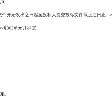
点
间）（自招标文件开始发出之日起至投标人提交投标文件截止之日止
号楼303单元开标室
系。