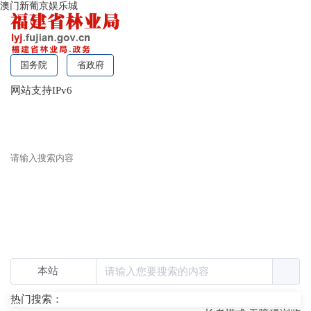
澳门新葡京娱乐城
国务院
省政府
网站支持IPv6
赌场资讯
投注指南
游戏规则
优惠活动
真人娱乐
博彩资金
棋牌
游戏
彩票统计
老虎机
安全防护
资源管理
行业管理
体育博彩
彩票投注
电子竞技
在线客服
游戏技巧
省政府文件解读
部门文件解读
智能问答
我要写信
在线访谈
网上调查
意见征集
在线举报
赌场职责
荷官推荐
游戏大厅
娱乐报告
品牌历史
热门搜索：