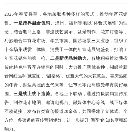
2025年春节将至，各地采取多种多样的形式，推动
年宵花销
售
。
一是跨界融合促销。
漳州、福州等地以"体验式展销"为理
念，结合电商直播、非遗技艺展示、盆景制作、花卉灯谜等，
巧妙融合年宵花市场、年货市集、园艺场景三大业态，组织了
十余场集观赏、体验、消费于一体的年宵花展销盛会，打响了
年宵花销售的第一枪。
二是新优品种助力。
各地积极推动
我省
传统特色年宵花卉销售的同时，大力推广新优品种，蝴蝶兰新
晋网红品种'藏宝图'、'甜格格'、优雅大气的大花蕙兰、喜庆热闹
的冬青，财运高照的五代果等，让市民零距离感受年宵美好氛
围。
三是线上线下造势。
各地上下联动，通过拍摄展销宣传预
告、制作花市地图、邀请电视台、融媒体中心等线上线下媒体
互动链接，发布各类宣传报道20余条，共同搭建了立体式、全
方位、多渠道的宣传营销矩阵，进一步提升"闽花"的知名度和影
响力。