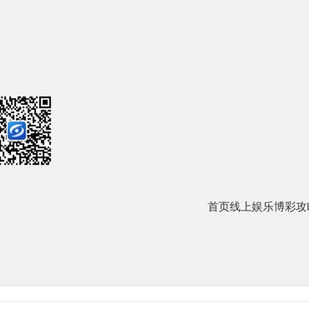
首页
线上娱乐
博彩攻