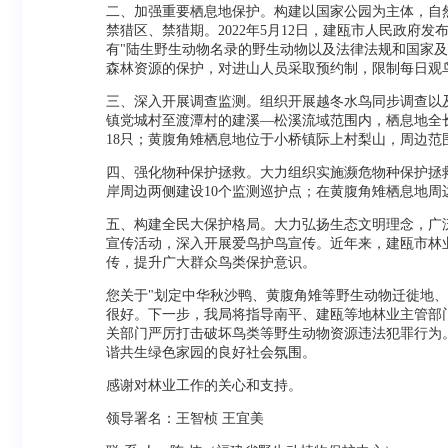
二、加强重要栖息地保护。构建以国家公园为主体，自然
禁猎区、禁猎期。2022年5月12日，建瓯市人民政府
有"陆生野生动物名录的野生动物以及法律法规和国家
森林资源的保护，对进山人员采取预约制，限制每日观
三、深入开展调查监测。组织开展越冬水鸟同步调查以
镇党城村至渡潭村的建溪—松溪流域范围内，栖息地全长
18只；黄腹角雉栖息地位于小桥镇际上村梨山，周边
四、强化物种保护拯救。大力组织实施濒危物种保护拯
岸周边两侧建设10个监测巡护点；在黄腹角雉栖息地
五、构建全民大保护格局。大力弘扬生态文明理念，广泛
宣传活动，深入开展爱鸟护鸟宣传。近年来，建瓯市林
传，提升广大群众鸟类保护意识。
您关于"划定中华秋沙鸭、黄腹角雉等野生动物迁徙地、
很好。下一步，我局将指导南平、建瓯等地林业主管部
关部门严厉打击破坏鸟类等野生动物资源违法犯罪行为
谐共生绿色家园的良好社会氛围。
感谢对林业工作的关心和支持。
领导署名：王智桢 王宜美