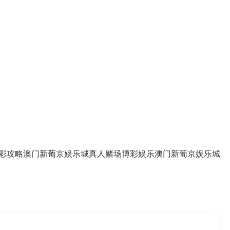
彩攻略
澳门新葡京娱乐城
真人赌场
博彩娱乐
澳门新葡京娱乐城