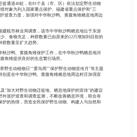
徙通道40处，在81个县（市、区）依法划定野生动物
，禁猎对象为列入国家重点保护、福建省重点保护和"三
巡护巡查力度，加强对中华秋沙鸭、黄腹角雉栖息地周边
据建瓯市林业局调查，该市中华秋沙鸭栖息地位于东游
较少、食物充足，种群数量已由原来的12只增加到目前的
种群数量呈扩大趋势。
华秋沙鸭、黄腹角雉保护工作，在中华秋沙鸭栖息地河
黄腹角雉提供良好的生息繁衍场所。
野生动植物日""爱鸟周""保护野生动物宣传月"等主题
特别是在中华秋沙鸭、黄腹角雉栖息地周边村庄加强宣
以及"加大对野生动物迁徙地、栖息地保护的宣传"的建议
野外巡护巡查和调查监测，不断改善栖息环境，联合有
保护的热情，营造全民保护野生动物、构建人与自然和