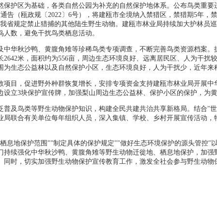
保护区为基础，各类自然公园为补充的自然保护地体系。公布鸟类重要迁
发布通告（瓯政规〔2022〕6号），将建瓯市全境纳入禁猎区，禁猎期5年
及我省规定禁止猎捕的其他陆生野生动物。建瓯市林业局持续加大护林员
鸟人数，避免干扰鸟类栖息活动。
及中华秋沙鸭、黄腹角雉等珍稀鸟类专项调查，不断完善鸟类资源档案。
2642米，面积约为556亩，周边生态环境良好、远离居民区、人为干扰
范围为生态公益林以及自然保护小区，生态环境良好，人为干扰少，近年来
救项目，促进野外种群恢复增长，安排专项资金支持建瓯市林业局开展中
周边设立3块保护宣传牌，加强梨山周边生态公益林、保护小区的保护，为
普及鸟类等野生动物保护知识，构建全民共建共治共享新格局。结合"世界
业局联合有关单位每年组织人员，深入集镇、学校、乡村开展宣传活动，
栖息地保护范围""制定具体的保护规定""做好生态环境保护的源头管控"
门持续强化中华秋沙鸭、黄腹角雉等野生动物迁徙地、栖息地保护，加强
。同时，切实加强野生动物保护宣传教育工作，激发全社会参与野生动物