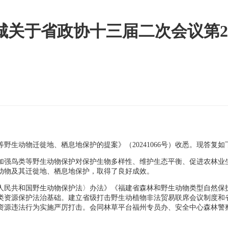
关于省政协十三届二次会议第202
生动物迁徙地、栖息地保护的提案》（20241066号）收悉。现答复如
加强鸟类等野生动物保护对保护生物多样性、维护生态平衡、促进农林业
动物及其迁徙地、栖息地保护，取得了良好成效。
人民共和国野生动物保护法〉办法》《福建省森林和野生动物类型自然保
类资源保护法治基础。建立省级打击野生动植物非法贸易联席会议制度和
源违法行为实施严厉打击。会同林草平台福州专员办、安全中心森林警察总