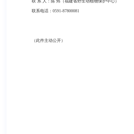
联 系 人：陈 炜（福建省野生动植物保护中心）
联系电话：0591-87800081
（此件主动公开）