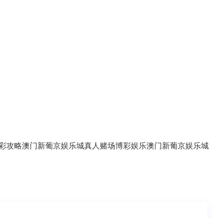
彩攻略
澳门新葡京娱乐城
真人赌场
博彩娱乐
澳门新葡京娱乐城