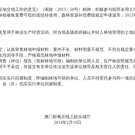
地交地工作的意见》（闽政〔2013〕50号）精神，积极参与批而未用
植被恢复费可抵扣或结转使用，森林资源补偿费按规定申请退库；2012年
复垦用于林业生产经营活动。经当地县级政府确认并转入林地管理的土地
定，认真审查林地申报材料，要件不全、材料明显不规范、不符合规定要
化培训等手段，严格规范林地申报材料。
调查（评估）报告（简称林地可研）编制的单位和人员，应严格按照规范
研不予采信，并提交有关单位依法追究该单位领导及相关责任人的责任。
员应实行回避制度，即编制林地可研的单位、人员不得受托参与同一项目
、县（区）也应实行单位回避制度。
澳门新葡京线上娱乐城厅
2014年2月19日