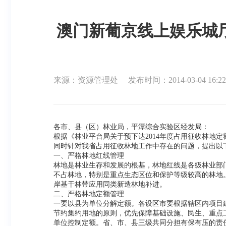
澳门新葡京线上娱乐城厅
来源：资源管理处
发布时间：2014-03-04 16:22
各市、县（区）林业局，平潭综合实验区经发局：
根据《林业平台局关于预下达2014年度占用征收林地定额
同时针对我省占用征收林地工作中存在的问题，提出以
一、严格林地红线管理
林地是林业生存和发展的根基，林地红线是各级林业部
不占林地，特别是重点生态区位和保护等级较高的林地
岸基干林带应用同类新造林地补进。
二、严格林地定额管理
一要以县为单位分解定额。各设区市要根据辖区内项目
节约集约用地的原则，优先保障基础设施、民生、重点
单位控制定额。省、市、县三级共同分担有保有压的责