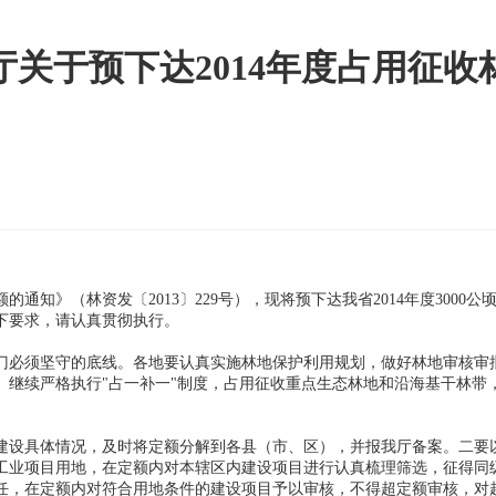
关于预下达2014年度占用征
的通知》（林资发〔2013〕229号），现将预下达我省2014年度300
下要求，请认真贯彻执行。
门必须坚守的底线。各地要认真实施林地保护利用规划，做好林地审核审
。继续严格执行"占一补一"制度，占用征收重点生态林地和沿海基干林带
建设具体情况，及时将定额分解到各县（市、区），并报我厅备案。二要
工业项目用地，在定额内对本辖区内建设项目进行认真梳理筛选，征得同
任，在定额内对符合用地条件的建设项目予以审核，不得超定额审核，对