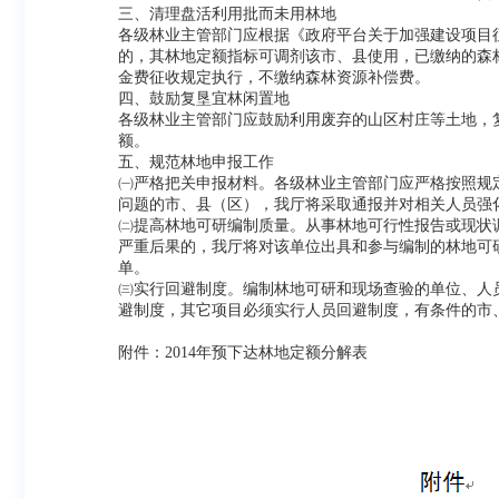
三、清理盘活利用批而未用林地
各级林业主管部门应根据《政府平台关于加强建设项目征
的，其林地定额指标可调剂该市、县使用，已缴纳的森林
金费征收规定执行，不缴纳森林资源补偿费。
四、鼓励复垦宜林闲置地
各级林业主管部门应鼓励利用废弃的山区村庄等土地，
额。
五、规范林地申报工作
㈠严格把关申报材料。各级林业主管部门应严格按照规
问题的市、县（区），我厅将采取通报并对相关人员强
㈡提高林地可研编制质量。从事林地可行性报告或现状
严重后果的，我厅将对该单位出具和参与编制的林地可
单。
㈢实行回避制度。编制林地可研和现场查验的单位、人
避制度，其它项目必须实行人员回避制度，有条件的市
附件：2014年预下达林地定额分解表