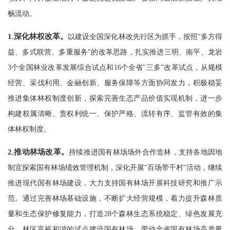
畅流动。
1.
深化林权改革。
以建设全国深化林改先行区为抓手，按照"多方得
益、多式联营、多重服务"的改革思路，扎实推进三明、南平、龙岩
3个全国林业改革发展综合试点和16个全省"三多"改革试点，从规模
经营、采伐利用、金融创新、服务保障等方面协同发力，积极稳妥
推进集体林权制度创新，探索完善生态产品价值实现机制，进一步
构建权属清晰、责权利统一、保护严格、流转有序、监管有效的集
体林权制度。
2.
推动林场改革。
持续推进国有林场场外合作造林，支持各地因地
制宜探索国有林场绩效管理机制，深化开展"百场带千村"活动，继续
推进现代国有林场建设，大力支持国有林场开展科技研究和推广示
范。通过完善林场基础设施，不断扩大经营规模，着力提升森林质
量和生态保护修复能力，打造28个森林生态系统稳定、绿色发展充
分、林区富裕和谐的试点建设国有林场，带动全省国有林场高质量