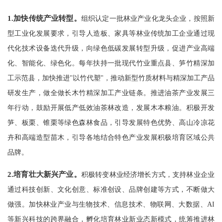
1.
加快传统产业转型。
组织认定一批林业产业化龙头企业，按照新
型工业化发展要求，引导人造板、家具等林业传统加工企业通过现
代化技术设备迭代升级，向绿色低碳发展转型升级，促进产业高端
化、智能化、绿色化。每年扶持一批现代竹业重点县、笋竹精深加
工示范县，加快推进"以竹代塑"，推动新型竹质材料与精深加工产品
研发生产，做全做长木竹精深加工产业链条。推进油茶产业发展三
年行动，鼓励开展低产低效油茶林改造，发展木本粮油。积极开发
笋、板栗、锥栗等绿色森林食品，引导发展特色优势、高山冷凉花
卉和高端造型苗木，引导各地结合特色产业发展积极培育区域公共
品牌。
2.
培育壮大新兴产业。
积极转变林业经济增长方式，支持林业企业
通过科技创新、文化创意、标准创设、品牌创建等方式，不断做大
做强。加快林业产业与生物技术、信息技术、物联网、大数据、AI
等新兴科技的跨界融合，孵化培育林业新业态新模式，统筹推进林