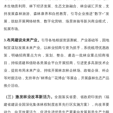
木生物质利用、林下经济发展、生态文旅融合、林业碳汇开发，支
持发展森林旅游、森林康养和自然教育。引导企业推进"数字+"发
展，鼓励开展网络销售、数字化营销、场景体验等新兴商业模式，
拓展市场。
3.
布局建设未来产业。
引导各地根据资源禀赋、产业基础等，因地
制宜谋划发展未来产业。以林业招商引资为抓手，系统梳理优惠政
策，明确招商重点方向，策划、整合、遴选一批林业重点招商项
目，持续搭建和借助各类展会平台开展招商，引进更多高新技术企
业，提前布局未来产业。持续开展林农林企林场、政银企保、科企
等对接活动，支持举办"林博会""花博会"等展会，开展森林生态产品
推介活动。
（三）激发林业改革新活力。
全面落实省委、省政府印发的《福
建省建设全国深化集体林权制度改革先行区实施方案》，向改革要
动力、向开放要活力，促进先进优质生产要素向发展新质生产力顺