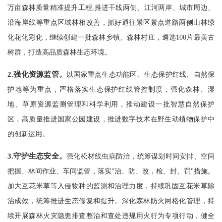
万亩森林质量精准提升工程,推进干线两侧、江河两岸、城市周边、
沿海岸线等重点区域林相改善，抓好通往景区景点道路两侧山林绿
化花化彩化，继续创建一批森林乡镇、森林村庄，遴选100片最美古
树群，打造高品质森林生态环境。
2.
强化资源监管。
以国家重点生态功能区、生态保护红线、自然保
护地等为重点，严格落实生态保护红线管控制度，强化森林、湿
地、草原资源监测管理和科学利用，推动建设一批智慧自然保护
区，高质量推进国家公园建设，推进数字技术在野生动植物保护中
的创新运用。
3.
守护生态安全。
强化松材线虫病防治，统筹谋划时间安排、空间
把握、林间作业、车间监管，落实"治、防、改，检、封、罚"措施。
加大互花米草等入侵物种的监测和治理力度，持续巩固互花米草除
治成效，统筹推进生态修复和提升。深化森林防火网格化管理，持
续开展森林火灾隐患排查整治和查处违规用火行为专项行动，健全