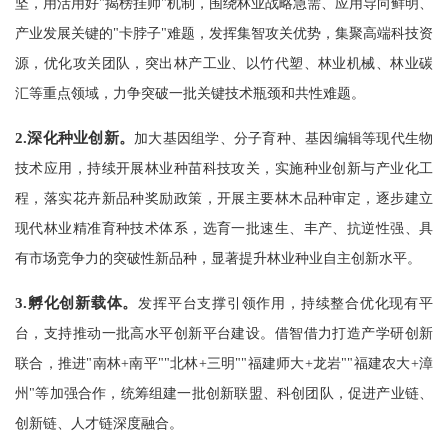
坚，用活用好"揭榜挂帅"机制，围绕林业战略急需、应用导向鲜明、
产业发展关键的"卡脖子"难题，发挥集智攻关优势，集聚高端科技资
源，优化攻关团队，突出林产工业、以竹代塑、林业机械、林业碳
汇等重点领域，力争突破一批关键技术瓶颈和共性难题。
2.
深化种业创新。
加大基因组学、分子育种、基因编辑等现代生物
技术应用，持续开展林业种苗科技攻关，实施种业创新与产业化工
程，落实花卉新品种奖励政策，开展主要林木品种审定，逐步建立
现代林业精准育种技术体系，选育一批速生、丰产、抗逆性强、具
有市场竞争力的突破性新品种，显著提升林业种业自主创新水平。
3.
孵化创新载体。
发挥平台支撑引领作用，持续整合优化现有平
台，支持推动一批高水平创新平台建设。借智借力打造产学研创新
联合，推进"南林+南平""北林+三明""福建师大+龙岩""福建农大+漳
州"等加强合作，统筹组建一批创新联盟、科创团队，促进产业链、
创新链、人才链深度融合。