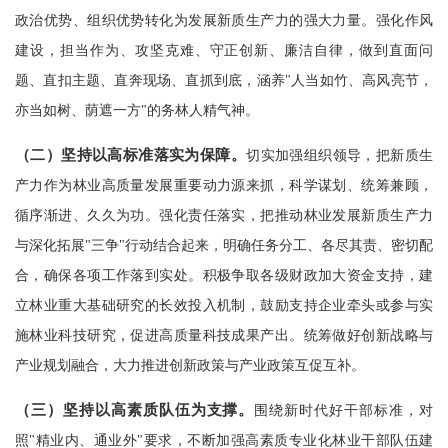
政治优势、组织优势转化为发展新质生产力的强大力量。强化作风
建设，担当作为、攻坚克难、守正创新、廉洁自律，做到直面问
题、直扣主题、直奔现场、直抓到底，涵养"人当如竹、高风亮节，
亦当如树、荫遮一方"的务林人精气神。
（二）坚持以高标准落实为保障。
切实加强组织领导，把新质生
产力作为林业高质量发展重要动力源来抓，科学谋划、统筹兼顾，
循序渐进、久久为功。强化责任落实，把推动林业发展新质生产力
与深化拓展"三争"行动结合起来，明确任务分工、各尽其责、密切配
合，确保各项工作落到实处。积极争取各级财政加大资金支持，建
立林业重大基础研究的长效投入机制，鼓励支持企业牵头或参与实
施林业科技研究，促进高质量科技成果产出。统筹做好创新战略与
产业规划融合，大力推进创新政策与产业政策互促互补。
（三）坚持以高素质队伍为支撑。
围绕新时代好干部标准，对
照"精业内、通业外"要求，不断加强高素质专业化林业干部队伍建