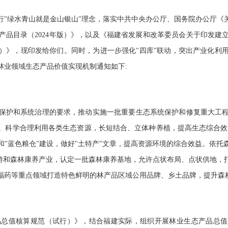
行"绿水青山就是金山银山"理念，落实中共中央办公厅、国务院办公厅《
产品目录（2024年版）》，以及《福建省发展和改革委员会关于印发建
版）》，现印发给你们。同时，为进一步强化"四库"联动，突出产业化
林业领域生态产品价值实现机制通知如下:
保护和系统治理的要求，推动实施一批重要生态系统保护和修复重大工
。科学合理利用各类生态资源，长短结合、立体种养植，提高生态综合效益
场"和"蓝色粮仓"建设，做好"土特产"文章，提高资源环境的综合效益。
旅游和森林康养产业，认定一批森林康养基地，允许点状布局、点状供地，
福药等重点领域打造特色鲜明的林产品区域公用品牌、乡土品牌，提升森
总值核算规范（试行）》，结合福建实际，组织开展林业生态产品总值