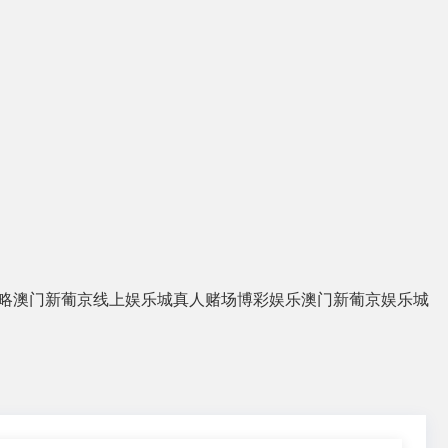
略
澳门新葡京线上娱乐城
真人赌场
博彩娱乐
澳门新葡京娱乐城