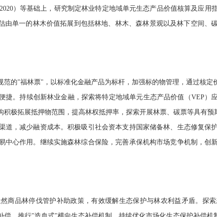
82-2020）等基础上，研究制定林业特定地域单元生态产品价值核算及
评估由单一的林木价值拓展到包括林地、林木、森林景观以及林下空间、
规范的"福林票"，以标准化金融产品为标杆，加强标的物管理，通过核定
便捷。持续创新林业金融，探索将特定地域单元生态产品价值（VEP）
构积极拓展抵押物范围，提高林权抵押率，探索开展林票、碳票等具有预期
渠道，减少融资成本。积极吸引社会资本支持国家储备林、生态修复保
易中心作用。继续实施森林综合保险，完善承保机构市场竞争机制，创
天然商品林停伐管护补助政策，有效缓解生态保护与林农利益矛盾。探索
偿，推行"造血式"横向生态补偿机制。持续优化市场化生态保护补偿机