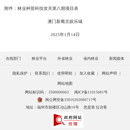
附件：
林业种苗科技攻关第八期项目表
澳门新葡京娱乐城
202
5
年
1
月
14
日
在线部门
林业平台
外省林业
省内林业
新闻媒体
隐私保护
|
联系我们
|
使用帮助
|
加入收藏
|
网站声明
|
网站地图
网站标识码： 3500000063
闽ICP备11015681号
闽公网安备35010202000717号
地址：福州市鼓楼区冶山路10号
您是第 位访客