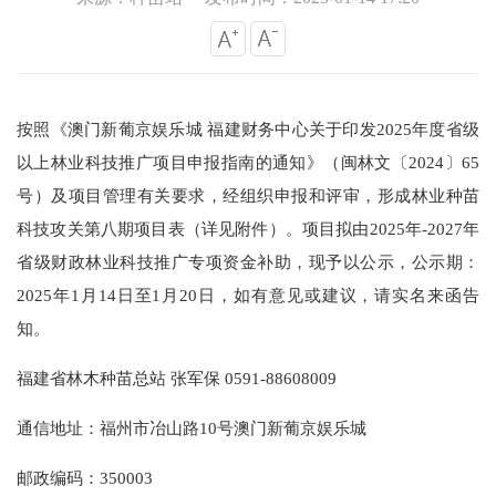
按照《澳门新葡京娱乐城
福建财务中心关于印发2025年度省级
以上林业科技推广项目申报指南的通知》（闽林文〔2024〕65
号）及项目管理有关要求，经组织申报和评审，形成
林业种苗
科技攻关第八期项目表
（详见附件）
。项目
拟
由
2025年
-2027年
省级财政林业科技推广专项资金补助
，
现予以公示
，
公示期：
202
5
年
1
月
14
日至
1
月
20
日，如有意见或建议，请实名来函告
知。
福建省林木种苗总站
张军保
0591-
88608009
通信地址：福州市冶山路10号澳门新葡京娱乐城
邮政编码：350003