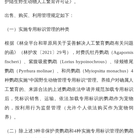
护陆生野生动物人工繁育许可证》。
出售、购买、利用管理规定如下：
（一）实施专用标识管理的种类
根据《林业平台和草原局关于妥善解决人工繁育鹦鹉有关问题
的函》（林护发〔2021〕29号），对费氏牡丹鹦鹉（
Agapornis
fischeri
）、紫腹吸蜜鹦鹉（
Lorius hypoinochrous
）、绿颊锥尾
鹦鹉（
Pyrrhura molinae
）、和尚鹦鹉（
Myiopsitta monachus
）4
种鹦鹉实施"中国野生动物管理专用标识"管理。养殖户对确属人
工繁育的、来源合法的上述鹦鹉依法申请并规范加载专用标识
后，凭标识销售、运输。依法加载专用标识的鹦鹉作为宠物
的，按利用行为监督管理（允许个人依法购买作为宠物饲
养）。
（二）除上述3种非保护类鹦鹉和4种实施专用标识管理的鹦鹉