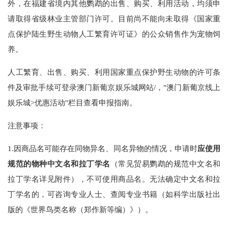
外，在福建省境内其他鹦鹉的出售、购买、利用活动，均须申
请取得省级林业主管部门许可。目前尚不能向未取得《国家重
点保护陆生野生动物人工繁育许可证》的公众销售作为宠物饲
养。
人工繁育、出售、购买、利用国家重点保护野生动物的许可条
件及审批手续可登录澳门新葡京娱乐城网站/，"澳门新葡京线上
娱乐城>优惠活动"栏目查看申报指南。
注意事项：
1.因商品名可能存在同物异名、同名异物的情况，申请时
应使用
规范的物种中文名和拉丁学名
（常见贸易鹦鹉的规范中文名和
拉丁学名详见附件），不可使用商品名。无法确定中文名和拉
丁学名的，可咨询专业人士、查阅专业书籍（如科学出版社出
版的《世界鸟类名称（郑作新等编）》）。