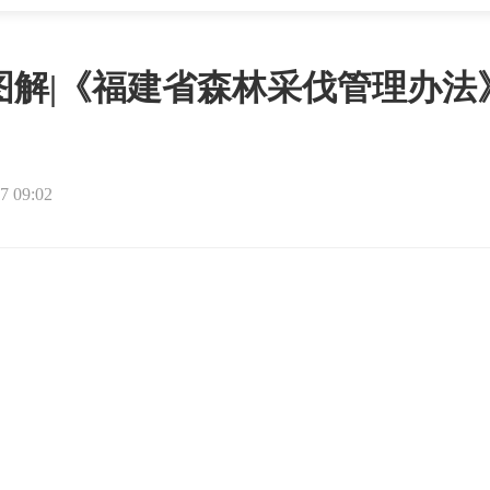
图解|《福建省森林采伐管理办法
 09:02