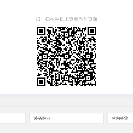
扫一扫在手机上查看当前页面
外省林业
省内林业