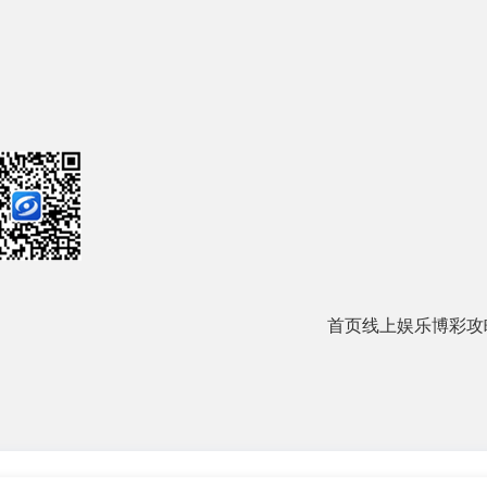
首页
线上娱乐
博彩攻