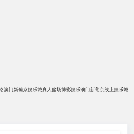
略
澳门新葡京娱乐城
真人赌场
博彩娱乐
澳门新葡京线上娱乐城