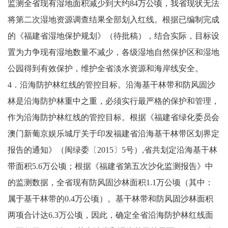
监测全省现有湿地面积减少到大约84万公顷，我省现状无法
将第二次湿地资源调查结果全部划入红线。根据已编制完成
的《福建省湿地保护规划》（待批稿），结合实际，目标设
置为力争现有湿地数量不减少，各级湿地自然保护区和湿地
公园得到有效保护，维护全省淡水资源和海岸线安全。
4．沿海防护林红线的管控目标。沿海基干林带和防风固沙
林是沿海防护林重中之重，必须实行最严格的保护和管理，
作为沿海防护林红线的管控目标。根据《福建省绿化委员会
澳门新葡京娱乐城厅关于印发福建省沿海基干林带区划界定
报告的通知》（闽绿委〔2015〕5号）,省共划定沿海基干林
带面积5.6万公顷；根据《福建省第五次沙化监测报告》中
的监测数据，全省现有防风固沙林面积1.1万公顷（其中：
属于基干林带的0.4万公顷）。基干林带和防风固沙林面积
两项合计达6.3万公顷，因此，确定全省沿海防护林红线面