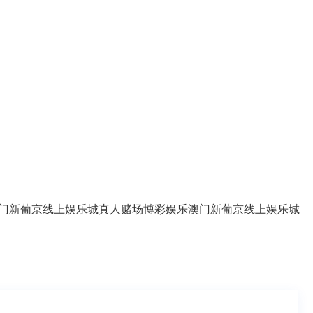
门新葡京线上娱乐城
真人赌场
博彩娱乐
澳门新葡京线上娱乐城