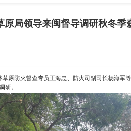
草原局领导来闽督导调研秋冬季
局森林草原防火督查专员王海忠、防火司副司长杨海军
调研。