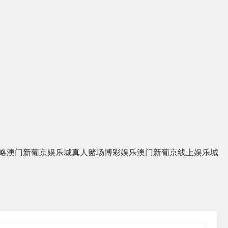
略
澳门新葡京娱乐城
真人赌场
博彩娱乐
澳门新葡京线上娱乐城