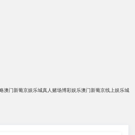
略
澳门新葡京娱乐城
真人赌场
博彩娱乐
澳门新葡京线上娱乐城