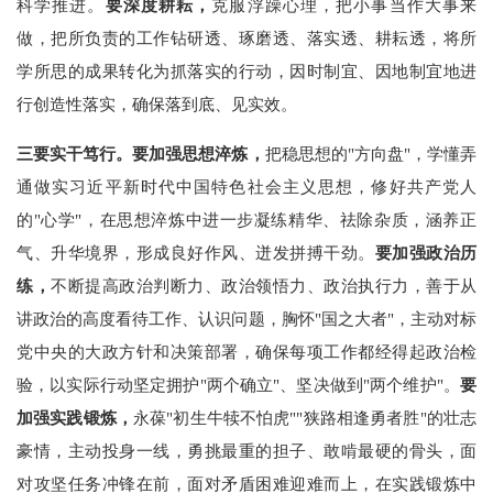
科学推进。
要深度耕耘，
克服浮躁心理，把小事当作大事来
做，把所负责的工作钻研透、琢磨透、落实透、耕耘透，将所
学所思的成果转化为抓落实的行动，因时制宜、因地制宜地进
行创造性落实，确保落到底、见实效。
三要实干笃行。要加强思想淬炼，
把稳思想的"方向盘"，学懂弄
通做实习近平新时代中国特色社会主义思想，修好共产党人
的"心学"，在思想淬炼中进一步凝练精华、祛除杂质，涵养正
气、升华境界，形成良好作风、迸发拼搏干劲。
要加强政治历
练，
不断提高政治判断力、政治领悟力、政治执行力，善于从
讲政治的高度看待工作、认识问题，胸怀"国之大者"，主动对标
党中央的大政方针和决策部署，确保每项工作都经得起政治检
验，以实际行动坚定拥护"两个确立"、坚决做到"两个维护"。
要
加强实践锻炼，
永葆"初生牛犊不怕虎""狭路相逢勇者胜"的壮志
豪情，主动投身一线，勇挑最重的担子、敢啃最硬的骨头，面
对攻坚任务冲锋在前，面对矛盾困难迎难而上，在实践锻炼中