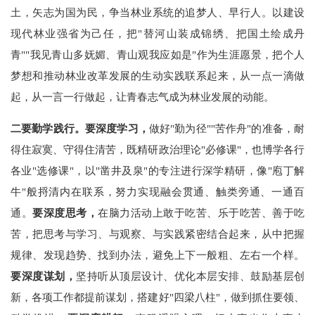
土，矢志为国为民，争当林业系统的追梦人、早行人。以建设
现代林业强省为己任，把"替河山装成锦绣、把国土绘成丹
青""我见青山多妩媚、青山观我应如是"作为生涯愿景，把个人
梦想和推动林业改革发展的生动实践联系起来，从一点一滴做
起，从一言一行做起，让青春志气成为林业发展的动能。
二要勤学践行。要深度学习，
做好"勤为径""苦作舟"的准备，耐
得住寂寞、守得住清苦，既精研政治理论"必修课"，也博学各行
各业"选修课"，以"凿井及泉"的专注进行深学精研，像"庖丁解
牛"般捋清内在联系，努力实现融会贯通、触类旁通、一通百
通。
要深度思考，
在脑力活动上敢于吃苦、乐于吃苦、善于吃
苦，把思考与学习、与观察、与实践紧密结合起来，从中把握
规律、发现趋势、找到办法，避免上下一般粗、左右一个样。
要深度谋划，
坚持听从顶层设计、优化本层安排、鼓励基层创
新，各项工作都提前谋划，搭建好"四梁八柱"，做到抓住要领、