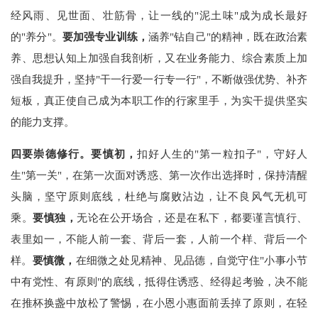
经风雨、见世面、壮筋骨，让一线的"泥土味"成为成长最好
的"养分"。
要加强专业训练，
涵养"钻自己"的精神，既在政治素
养、思想认知上加强自我剖析，又在业务能力、综合素质上加
强自我提升，坚持"干一行爱一行专一行"，不断做强优势、补齐
短板，真正使自己成为本职工作的行家里手，为实干提供坚实
的能力支撑。
四要崇德修行。要慎初，
扣好人生的"第一粒扣子"，守好人
生"第一关"，在第一次面对诱惑、第一次作出选择时，保持清醒
头脑，坚守原则底线，杜绝与腐败沾边，让不良风气无机可
乘。
要慎独，
无论在公开场合，还是在私下，都要谨言慎行、
表里如一，不能人前一套、背后一套，人前一个样、背后一个
样。
要慎微，
在细微之处见精神、见品德，自觉守住"小事小节
中有党性、有原则"的底线，抵得住诱惑、经得起考验，决不能
在推杯换盏中放松了警惕，在小恩小惠面前丢掉了原则，在轻