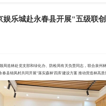
京娱乐城赴永春县开展"五级联创
领局造林处党支部和绿化办、防检局有关负责同志，联合泉州
春县锦凤村共同开展"落实森林'四库'建设方案 推动营造林高质