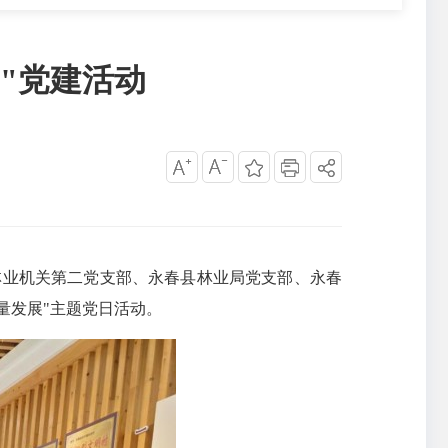
"党建活动
林业机关第二党支部、永春县林业局党支部、永春
量发展"主题党日活动。