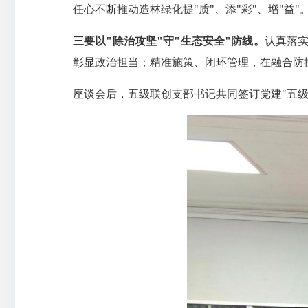
任心不断推动造林绿化提"质"、添"彩"、增"益"
三要以"除治攻坚"守"生态安全"防线。
认真落实
彰显政治担当；精准施策、闭环管理，在融合防
座谈会后，五级联创支部书记共同签订党建"五级