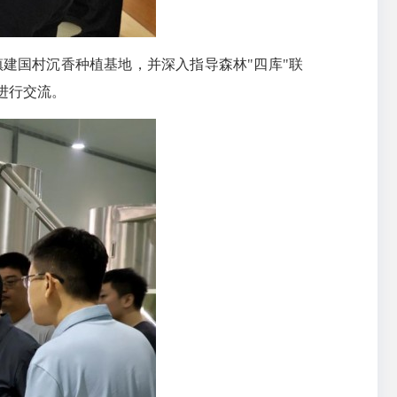
建国村沉香种植基地，并深入指导森林"四库"联
进行交流。