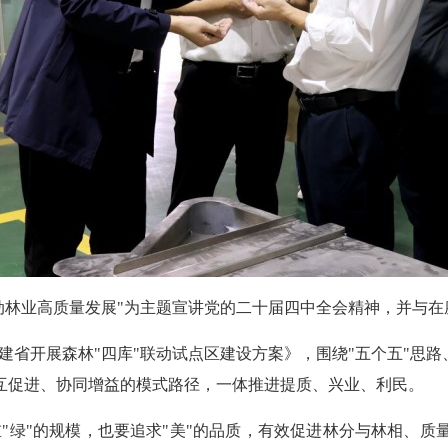
动林业高质量发展"为主题宣讲党的二十届四中全会精神，并与
建省开展森林"四库"联动试点区建设方案》，围绕"五个五"思路
相互促进、协同增益的模式路径，一体推进提质、兴业、利民。
"绿"的规模，也要追求"美"的品质，有效促进林分与林相、质