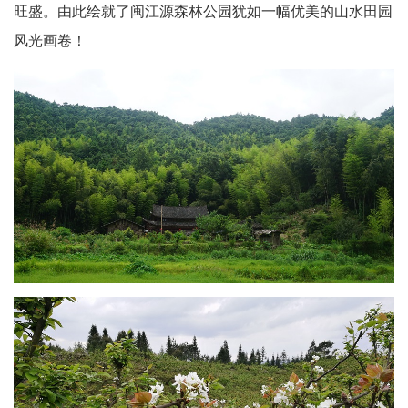
旺盛。由此绘就了闽江源森林公园犹如一幅优美的山水田园
风光画卷！