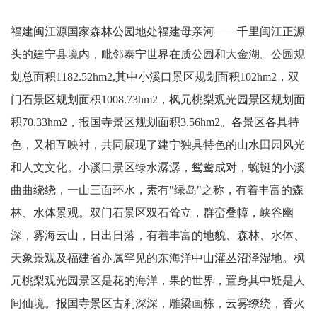
福建闽江源国家森林公园地处福建母亲河——千里闽江正源
头的建宁县境内，毗邻泰宁世界在质公园和大金湖。公园规
划总面积1182.52hm2,其中小溪口景区规划面积102hm2，双
门石景区规划面积1008.73hm2，枫元桃梨观光园景区规划面
积70.33hm2，报国寺景区规划面积3.56hm2。各景区各具特
色，又相互映衬，共同展现了建宁独具特色的山水田园风光
和人文文化。小溪口景区绿水潺潺，鸳鸯成对，蜿蜒的小溪
曲曲绕绕，一山三面环水，素有"绿岛"之称，有着丰富的森
林、水体景观。双门石景区双石耸立，群峦叠幛，峡谷幽
深，雾海云山，日出日落，有着丰富的地貌、森林、水体、
天象景观及福建省亦属罕见的东海洋中山灌丛沼泽湿地。枫
元桃梨观光园景区是花的海洋，果的世界，置身其中疑是人
间仙境。报国寺景区古刹深深，雕梁画栋，云雾缭绕，香火