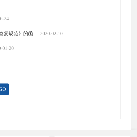
6-24
答复规范》的函
2020-02-10
0-01-20
GO