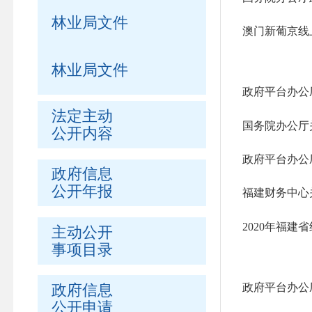
林业局文件
澳门新葡京线
林业局文件
政府平台办公
法定主动
国务院办公厅
公开内容
政府平台办公
政府信息
公开年报
福建财务中心
2020年福
主动公开
事项目录
政府平台办公
政府信息
公开申请