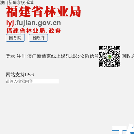
澳门新葡京娱乐城
国务院
省政府
登录
注册
澳门新葡京线上娱乐城公众微信号
闽政
网站支持IPv6