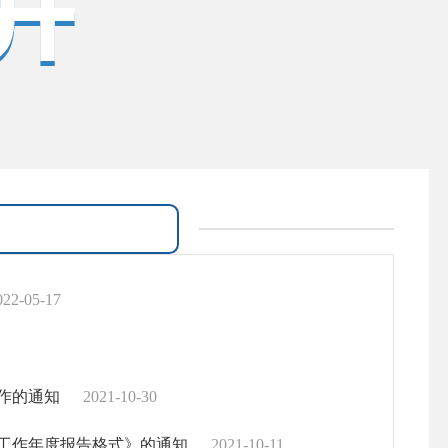
022-05-17
作的通知
2021-10-30
工作年度报告格式》的通知
2021-10-11