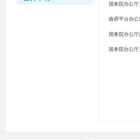
国务院办公厅
政府平台办公
国务院办公厅
国务院办公厅