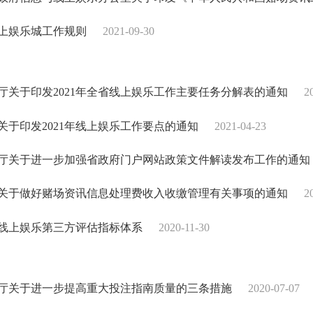
上娱乐城工作规则
2021-09-30
厅关于印发2021年全省线上娱乐工作主要任务分解表的通知
2
关于印发2021年线上娱乐工作要点的通知
2021-04-23
厅关于进一步加强省政府门户网站政策文件解读发布工作的通知
关于做好赌场资讯信息处理费收入收缴管理有关事项的通知
2
建省线上娱乐第三方评估指标体系
2020-11-30
厅关于进一步提高重大投注指南质量的三条措施
2020-07-07