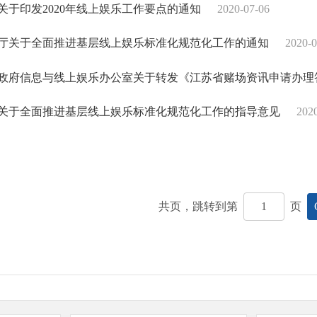
关于印发2020年线上娱乐工作要点的通知
2020-07-06
厅关于全面推进基层线上娱乐标准化规范化工作的通知
2020-0
政府信息与线上娱乐办公室关于转发《江苏省赌场资讯申请办理
关于全面推进基层线上娱乐标准化规范化工作的指导意见
202
共页，跳转到第
页