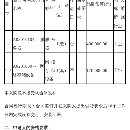
目
品目预算(元)
（单
名称
标的
进
或要
标准
号
位）
口
求
所属
行业
A02010104-服
服务
1-1
1(套)
否
400,000.00
工业
务器
器
网络
A02010507-网
1-2
存储
1(套)
否
170,000.00
工业
络存储设备
设备
本采购包不接受联合体投标
合同履行期限：合同签订并在采购人提出供货要求后10个工作
日内完成设备交付、安装部署。
二、申请人的资格要求：