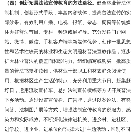
（四）创新拓展法治宣传教育的方法途径。
健全林业普法体
制机制，创新形式手段，丰富内容载体，提高普法宣传的实
际效果。有效利用广播、电视、报纸、杂志、橱窗等传统媒
体办好普法节目、专栏、频道或展览等。充分发挥门户网
站、微博、微信、手机客户端等新媒体优势，创作一批思想
性和艺术性较高的林业和生态文明题材普法宣教作品，逐步
扩大林业普法的覆盖面和影响力。组织编写或购买一批高质
量的普法书籍和读物，供林业干部职工和林农群众阅读使
用。根据林区生产生活的特点，充分利用重大节日、赶集赶
圩日，运用流动宣传车、悬挂法制宣传横幅等方式开展普法
下乡活动。通过设置宣传栏、广告牌，通过以案说法、有奖
问答、法制图片展等方式，增强法制宣传教育的说服力、感
染力和实际成效。不断深化法律进机关、进乡村、进社区、
进学校、进企业、进单位的"法律六进"主题活动，区别不同