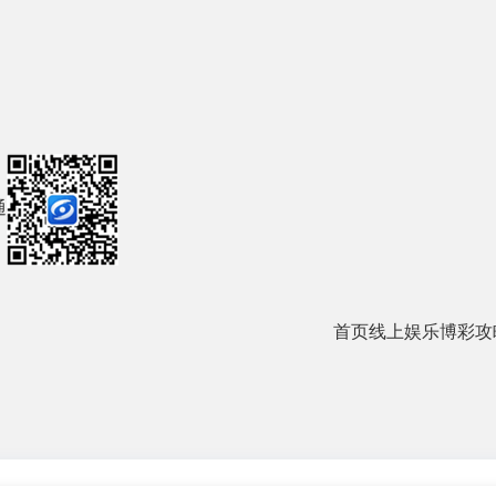
通
首页
线上娱乐
博彩攻