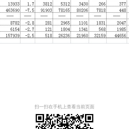
扫一扫在手机上查看当前页面