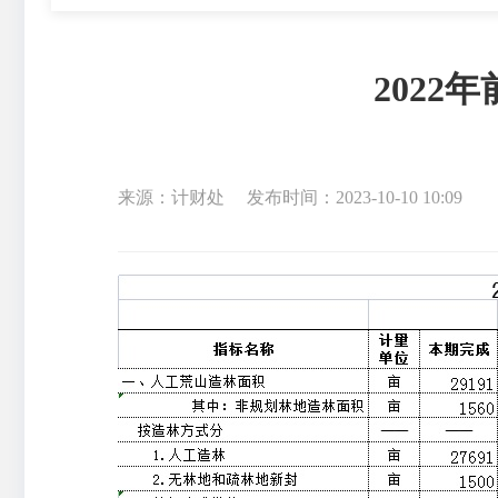
202
来源：计财处
发布时间：2023-10-10 10:09