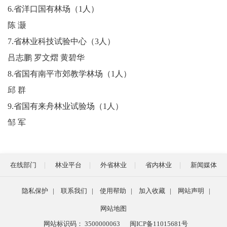
6.省洋口国有林场（1人）
陈 灏
7.省林业科技试验中心（3人）
吕志鹏 罗文熠 黄碧华
8.省国有南平市郊教学林场（1人）
邱 群
9.省国有来舟林业试验场（1人）
邹 军
在线部门
林业平台
外省林业
省内林业
新闻媒体
隐私保护
|
联系我们
|
使用帮助
|
加入收藏
|
网站声明
|
网站地图
网站标识码： 3500000063
闽ICP备11015681号