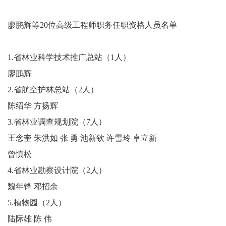
廖鹏辉等20位高级工程师职务任职资格人员名单
1.省林业科学技术推广总站（1人）
廖鹏辉
2.省航空护林总站（2人）
陈绍华 方扬辉
3.省林业调查规划院（7人）
王念奎 朱洪如 张 勇 池新钦 许雪玲 卓立新
曾慎松
4.省林业勘察设计院（2人）
魏年锋 邓招余
5.植物园（2人）
陆际雄 陈 伟