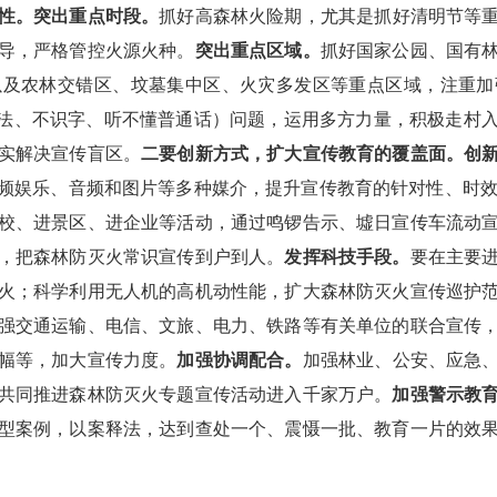
性。
突出重点时段。
抓好高森林火险期，尤其是抓好清明节等
导，严格管控火源火种。
突出重点区域。
抓好国家公园、国有
以及农林交错区、坟墓集中区、火灾多发区等重点区域，注重加
懂法、不识字、听不懂普通话）问题，运用多方力量，积极走村
实解决宣传盲区。
二要创新方式，扩大宣传教育的覆盖面。
创
频娱乐、音频和图片等多种媒介，提升宣传教育的针对性、时
校、进景区、进企业等活动，通过鸣锣告示、墟日宣传车流动
，把森林防灭火常识宣传到户到人。
发挥科技手段。
要在主要
火；科学利用无人机的高机动性能，扩大森林防灭火宣传巡护
强交通运输、电信、文旅、电力、铁路等有关单位的联合宣传
幅等，加大宣传力度。
加强
协调配合。
加强林业、公安、应急
共同推进森林防灭火专题宣传活动进入千家万户。
加强警示教
型案例，以案释法，达到查处一个、震慑一批、教育一片的效