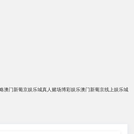
略
澳门新葡京娱乐城
真人赌场
博彩娱乐
澳门新葡京线上娱乐城