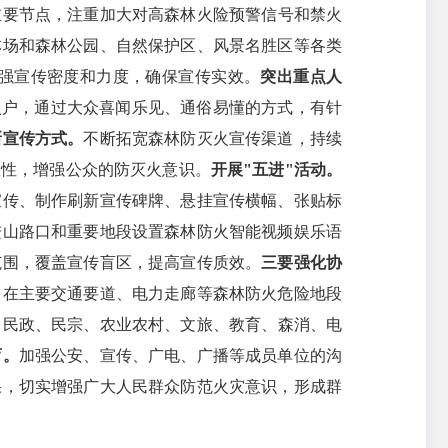
重要节点，注重加大对高森林火险预警信号和禁火
林场和森林公园、自然保护区、风景名胜区等各类
强宣传密度和力度，确保宣传实效。
突出重点人
入户，通过大众喜闻乐见、通俗易懂的方式，有针
新宣传方式。
不断拓宽森林防灭火宣传渠道，持续
效性，增强公众的防灭火意识。
开展"五进"活动。
宣传、制作刷新宣传碑牌、悬挂宣传横幅、张贴标
进山路口和重要地段设置森林防火智能视频娱乐语
范围，覆盖宣传盲区，提高宣传质效。
三要强化协
，在主要交通要道、电力走廊等森林防火危险地段
、民政、民宗、农业农村、文旅、教育、森消、电
育。
加强公安、宣传、广电、广播等成员单位的沟
果，切实增强广大人民群众防范火灾意识，形成群