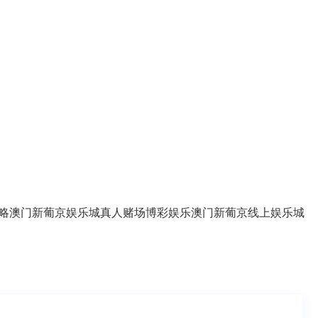
略
澳门新葡京娱乐城
真人赌场
博彩娱乐
澳门新葡京线上娱乐城