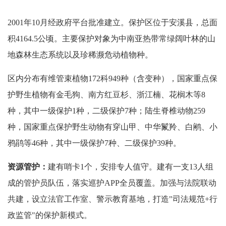
2001年10月经政府平台批准建立。保护区位于安溪县，总面
积4164.5公顷。主要保护对象为中南亚热带常绿阔叶林的山
地森林生态系统以及珍稀濒危动植物种。
区内分布有维管束植物172科949种（含变种），国家重点保
护野生植物有金毛狗、南方红豆杉、浙江楠、花榈木等8
种，其中一级保护1种，二级保护7种；陆生脊椎动物259
种，国家重点保护野生动物有穿山甲、中华鬣羚、白鹇、小
鸦鹃等46种，其中一级保护7种、二级保护39种。
资源管护：
建有哨卡1个，安排专人值守。建有一支13人组
成的管护员队伍，落实巡护APP全员覆盖。加强与法院联动
共建，设立法官工作室、警示教育基地，打造"司法规范+行
政监管"的保护新模式。