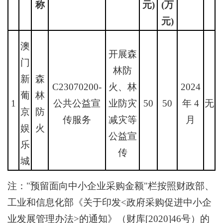
称
元)
(万
元)
澳
开展森
门
林防
新
森
C23070200-
火、林
2024
葡
林
1
公共公益宣
业防灾
50
50
年 4
无
京
防
传服务
减灾等
月
娱
火
公益宣
乐
传
城
注："预留面向中小企业采购金额"栏按照财政部、
工业和信息化部《关于印发<政府采购促进中小企
业发展管理办法>的通知》（财库[2020]46号）的