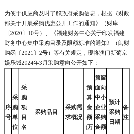
为便于供应商及时了解政府采购信息，根据《财政
部关于开展采购优惠公开工作的通知》（财库
〔2020〕10号）、《福建财务中心关于印发福建
财务中心集中采购目录及限额标准的通知》（闽财
购函〔2021〕2号）等有关规定，现将澳门新葡京
娱乐城2024年3月采购意向公开如下：
预留
采
预
面向
采
购
算
中小
预计
序
购
项
采购需
金
企业
备
采购品目
采购
号
单
目
求概况
额
采购
注
日期
位
名
(万
金额