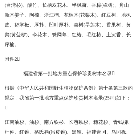
(台湾杉)、酸竹、长柄双花木、半枫荷、香樟(樟树)、舟山
新木姜子、闽楠、浙江楠、花榈木(花梨木)、红豆树、地枫
皮、鹅掌楸、厚扑、凹叶厚朴、喜树(旱莲木)、香果树、黄
檗(黄菠椤)、伞花木、蛛网萼、红椿、毛红椿、土沉香、长
序榆。
附件2
福建省第一批地方重点保护珍贵树木名录
根据《中华人民共和国野生植物保护条例》第十条第三款的
规定，我省第一批地方重点保护珍贵树木名录(25种)如下：

江南油杉、油杉、南方铁杉、长苞铁杉、穗花杉、青钱柳、
杜仲、红锥、格氏栲(吊皮锥)、黑锥、福建青冈、乌冈栎、