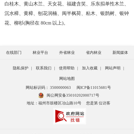
白桂木、黄山木兰、天女花、福建含笑、乐东拟单性木兰、
沉水樟、黄樟、刨花润楠、闽半枫荷、粘木、银鹊树、银钟
花、柳杉(胸径在
80cm
以上)。
在线部门
林业平台
外省林业
省内林业
新闻媒体
隐私保护
|
联系我们
|
使用帮助
|
加入收藏
|
网站声明
|
网站地图
网站标识码： 3500000063
闽ICP备11015681号
闽公网安备35010202000717号
地址：福州市鼓楼区冶山路10号
您是第
位访客