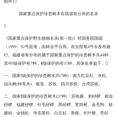
附件1
国家重点保护珍贵树木在我省有分布的名录

《国家重点保护野生植物名录(第一批)》经国务院国函
〔1999〕92号批准，由林业平台局、农业部第4号令发布施
行。福建省有分布的属于国家重点保护的珍贵树木共44种，
其中Ⅰ级保护有7种，Ⅱ级保护的有37种。具体名单如下：
一、国家Ⅰ级保护的珍贵树木共(7种)：南方红豆杉、水松、
伯乐树(钟萼木)、银杏、苏铁、四川苏铁、台湾苏铁。
二、国家Ⅱ级保护的珍贵树木(37种)：苏铁蕨、刺桫椤、粗齿
桫椤、福建桫椤、针毛桫椤、黑桫椤、笔筒树、金毛狗、福
建柏、金钱松、华东黄杉、白豆杉、香榧、长叶榧、秃杉