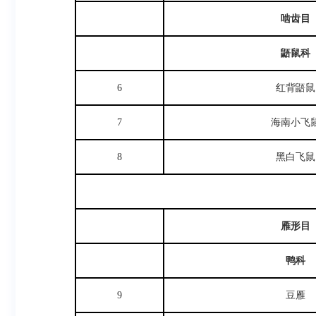
啮齿目
鼯鼠科
6
红背鼯鼠
7
海南小飞
8
黑白飞鼠
雁形目
鸭科
9
豆雁