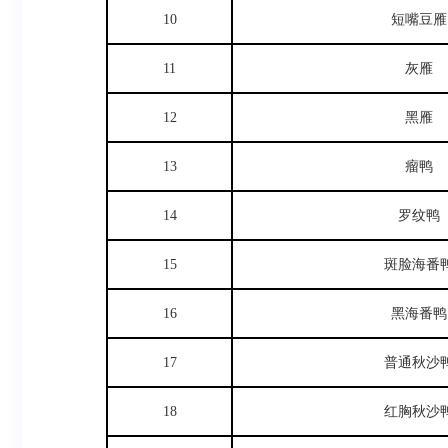
10
短嘴豆雁
11
灰雁
12
黑雁
13
瘤鸭
14
罗纹鸭
15
斑脸海番
16
黑海番鸭
17
普通秋沙
18
红胸秋沙