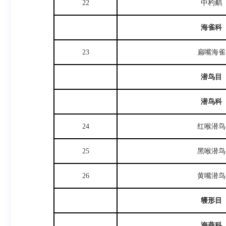
22
中杓鹬
海雀科
23
扁嘴海雀
潜鸟目
潜鸟科
24
红喉潜鸟
25
黑喉潜鸟
26
黄嘴潜鸟
鹱形目
海燕科