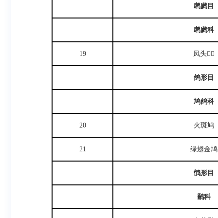
䴙䴘目
䴙䴘科
19
凤头
鸽形目
鸠鸽科
20
火斑鸠
21
绿翅金鸠
鸻形目
鹬科