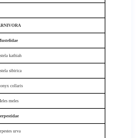
ARNIVORA
ustelidae
tela kathiah
tela sibirica
onyx collaris
eles meles
erpestidae
rpestes urva