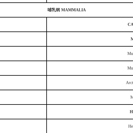
哺乳纲
MAMMALIA
C
M
Mus
Mus
Arct
M
H
He