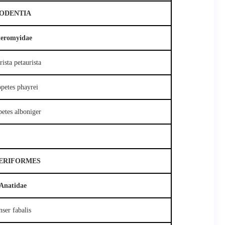
ODENTIA
teromyidae
rista petaurista
petes phayrei
etes alboniger
ERIFORMES
Anatidae
ser fabalis