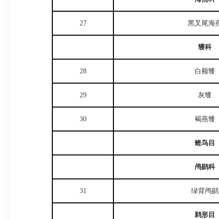
27
黑叉尾海
鹱科
28
白额鹱
29
灰鹱
30
褐燕鹱
鲣鸟目
鸬鹚科
31
绿背鸬鹚
鹈形目