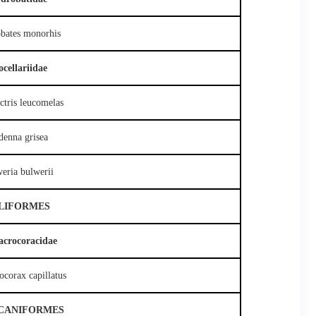
bates monorhis
ocellariidae
ctris leucomelas
denna grisea
eria bulwerii
LIFORMES
acrocoracidae
ocorax capillatus
CANIFORMES