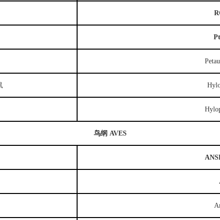
R
P
Petau
鼠
Hylo
Hylop
鸟纲
AVES
ANS
An