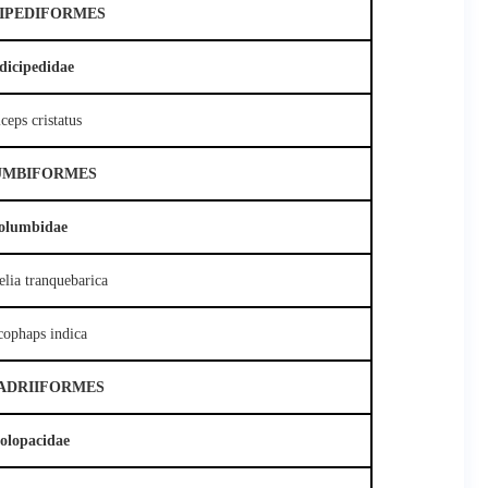
IPEDIFORMES
dicipedidae
ceps cristatus
UMBIFORMES
olumbidae
elia tranquebarica
cophaps indica
ADRIIFORMES
olopacidae