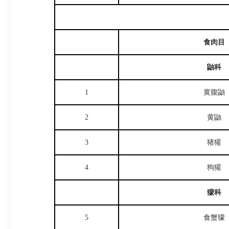
食肉目
鼬科
1
黄腹鼬
2
黄鼬
3
猪獾
4
狗獾
獴科
5
食蟹獴