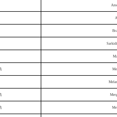
Anse
A
Bra
Sarkid
Ma
鸭
Mel
Melan
鸭
Merg
鸭
Mer