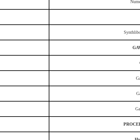
Nume
Synthlib
GA
Ga
Ga
Ga
PROCE
Hy