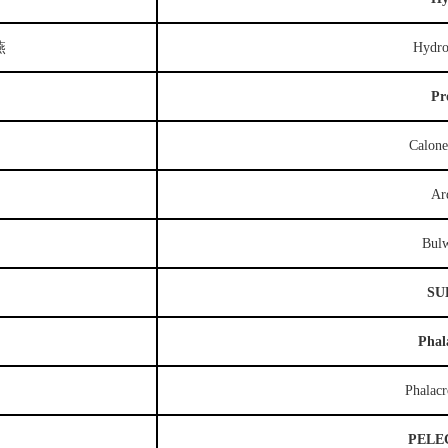
燕
Hydro
Pr
Calone
Ar
Bulw
SU
Phal
Phalacr
PELE