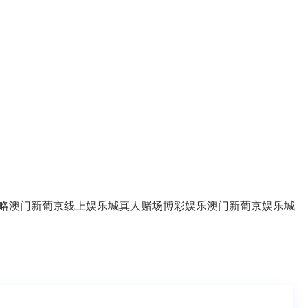
略
澳门新葡京线上娱乐城
真人赌场
博彩娱乐
澳门新葡京娱乐城