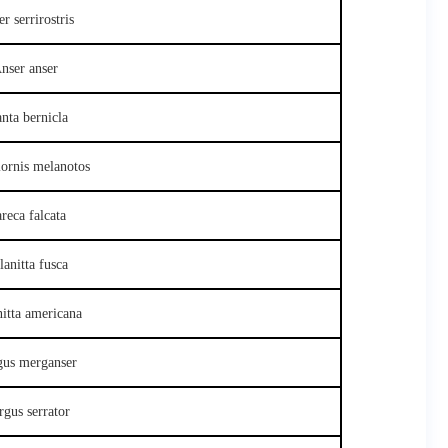
r serrirostris
nser anser
nta bernicla
iornis melanotos
reca falcata
anitta fusca
itta americana
us merganser
gus serrator