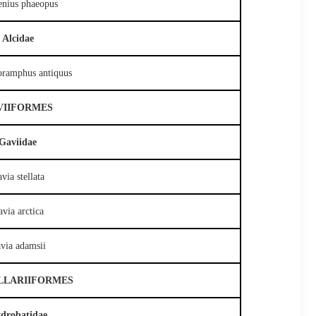
nius phaeopus
Alcidae
oramphus antiquus
VIIFORMES
Gaviidae
via stellata
via arctica
via adamsii
LLARIIFORMES
drobatidae